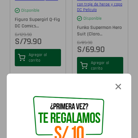
Disponible
Disponible
Figura Supergirl Q-Fig
DC Comics...
Funko Superman Hero
Suit (Claro...
S/
129.90
S/
79.90
S/
89.90
S/
69.90
Agregar al
carrito
Agregar al
carrito
Disponible
Disponible
Funko Wonder Woman
Pijama DC - Batman