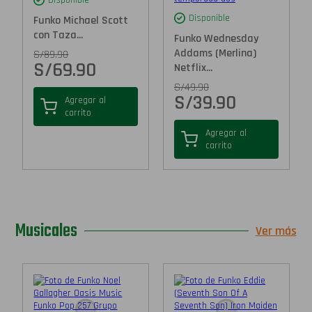
Disponible
Funko Michael Scott
con Taza...
Funko Wednesday
Addams (Merlina)
S/
89.90
S/
69.90
Netflix...
S/
49.90
S/
39.90
Agregar al
carrito
Agregar al
carrito
Musicales
Ver más