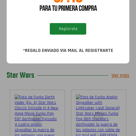
(Diana Prince)...
(Gris...
S/
89.90
S/
119.90
S/
79.90
S/
89.90
Regístrate
Agregar al
Agregar al
carrito
carrito
*REGALO ENVIADO VIA MAIL AL REGISTRARTE
Star Wars
Ver más