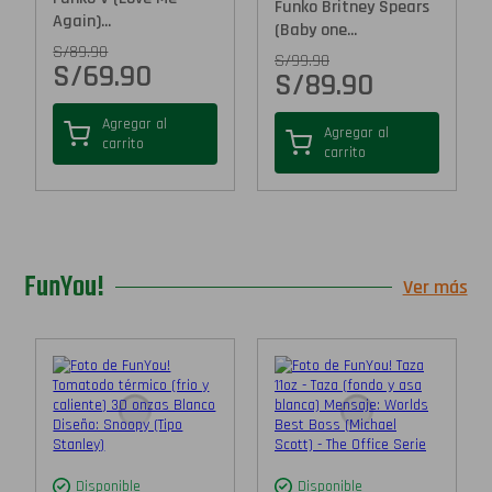
Funko Britney Spears
Again)...
(Baby one...
S/
89.90
S/
99.90
S/
69.90
S/
89.90
Agregar al
Agregar al
carrito
carrito
FunYou!
Ver más
Disponible
Disponible