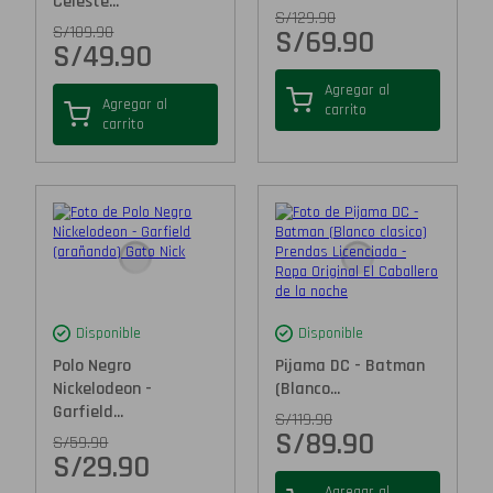
Celeste...
S/
129.90
S/
109.90
S/
69.90
S/
49.90
Agregar al
Agregar al
carrito
carrito
Disponible
Disponible
Polo Negro
Pijama DC - Batman
Nickelodeon -
(Blanco...
Garfield...
S/
119.90
S/
89.90
S/
59.90
S/
29.90
Agregar al