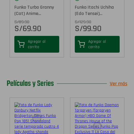
Funko Turbo Granny
Funko Itachi Uchiha
(Cat) Anime...
(Edo Tensei)...
S/
89.90
S/
129.90
S/
69.90
S/
99.90
Agregar al
Agregar al
carrito
carrito
Películas y Series
Ver más