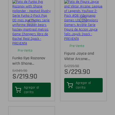
Pre-Venta
Pre-Venta
Figura Jayce and
Funko Ilya Rozanov
Viktor Arcane:...
with Shane...
S/
299.90
S/
229.90
S/
249.90
S/
219.90
Agregar al
Agregar al
carrito
carrito