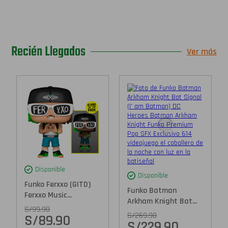
Recién Llegados
Ver más
Disponible
Disponible
Funko Ferxxo (GITD)
Funko Batman
Ferxxo Music...
Arkham Knight Bat...
S/
99.90
S/
269.90
S/
89.90
S/
229.90