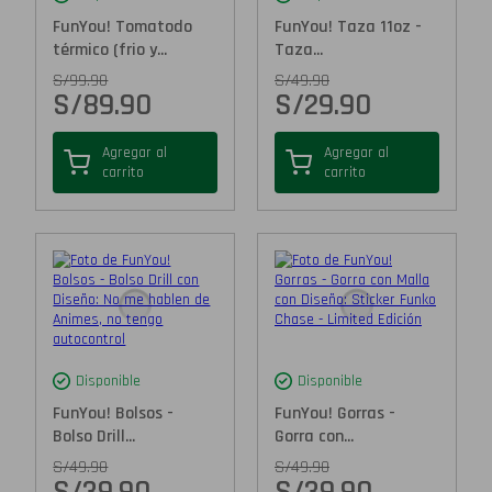
FunYou! Tomatodo
FunYou! Taza 11oz -
térmico (frio y...
Taza...
S/
99.90
S/
49.90
S/
89.90
S/
29.90
Agregar al
Agregar al
carrito
carrito
Disponible
Disponible
FunYou! Bolsos -
FunYou! Gorras -
Bolso Drill...
Gorra con...
S/
49.90
S/
49.90
S/
39.90
S/
39.90