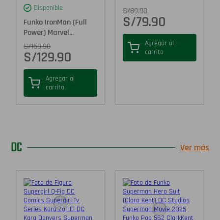
Disponible
S/
89.90
S/
79.90
Funko IronMan (Full
Power) Marvel...
Agregar al
S/
159.90
carrito
S/
129.90
Agregar al
carrito
DC
Ver más