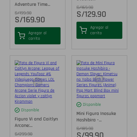
Adventure Time...
S/
169.90
S/
129.90
S/
199.90
S/
169.90
Agregar al
Agregar al
carrito
carrito
Disponible
Disponible
Mini Figura Inosuke
Figura Vi and Caitlyn
Hashibira -...
Arcane:...
S/
189.90
S/
99.90
S/
299.90