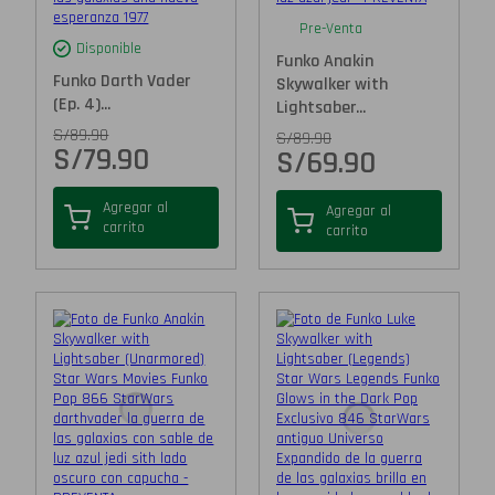
Pre-Venta
Disponible
Funko Anakin
Funko Darth Vader
Skywalker with
(Ep. 4)...
Lightsaber...
S/
89.90
S/
89.90
S/
79.90
S/
69.90
Agregar al
Agregar al
carrito
carrito