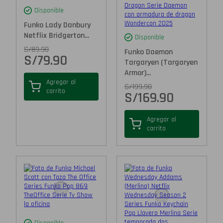
Disponible
Funko Lady Danbury
Netflix Bridgerton...
Disponible
S/
89.90
Funko Daemon
S/
79.90
Targaryen (Targaryen
Armor)...
Agregar al
S/
199.90
carrito
S/
169.90
Agregar al
carrito
Disponible