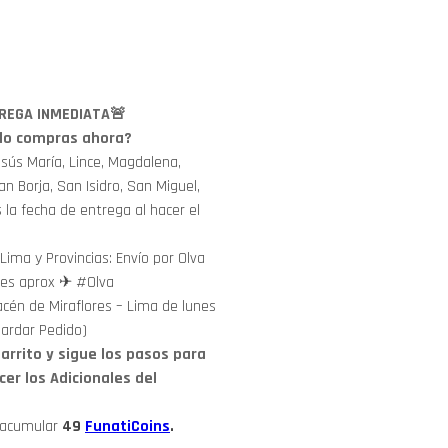
REGA INMEDIATA🚨
i lo compras ahora?
sús María, Lince, Magdalena,
an Borja, San Isidro, San Miguel,
s la fecha de entrega al hacer el
Lima y Provincias: Envío por Olva
iles aprox ✈ #Olva
cén de Miraflores – Lima de lunes
ardar Pedido)
arrito y sigue los pasos para
cer los Adicionales del
 acumular
49
FunatiCoins
.