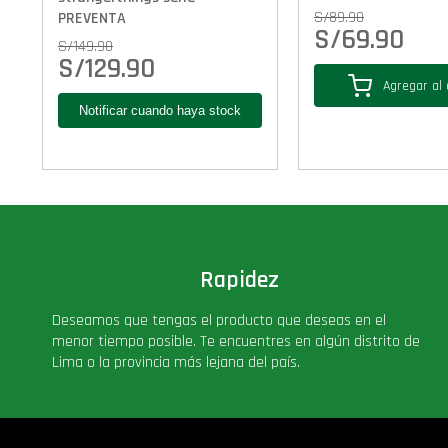
S/
89.90
PREVENTA
S/
69.90
S/
149.90
S/
129.90
Agregar al 
Rapidez
Deseamos que tengas el producto que deseas en el
menor tiempo posible. Te encuentres en algún distrito de
Lima o la provincia más lejana del país.