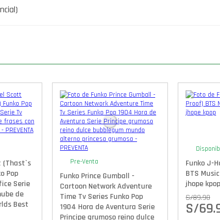
ncial)
Disponib
Pre-Venta
 (Thast`s
Funko J-H
ko Pop
BTS Music
Funko Prince Gumball -
ice Serie
jhope kpo
Cartoon Network Adventure
nube de
Time Tv Series Funko Pop
S/
89.90
rlds Best
S/
69.
1904 Hora de Aventura Serie
Principe grumoso reino dulce