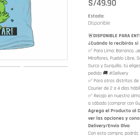
S/
49.90
Estado:
Disponible
🚨
DISPONIBLE PARA ENT
¿Cuándo lo recibirás s
✅ Para Lima: Barranco, Je
Miraflores, Pueblo Libre, S
Surco y Surquillo, tú elige
pedido 🚚 #Delivery
✅ Para otros distritos de 
Courier de 2 a 4 días háb
✅ Recojo en nuestro alma
a sábado (comprar con Gu
Agrega el Producto al C
ver las opciones y cono
Delivery/Envío Olva
Con esta compra, podrás