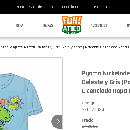
¡Nunca es tarde para tener aquello que siempre anhelaste!
ROPA
FIGURAS
ACCESORIOS
FU
deon Rugrats Reptar Celeste y Gris (Polo y short) Prendas Licenciada Ropa O
Pijama Nickelod
Celeste y Gris (P
Licenciada Ropa O
Código:
SKU: A1034
Precio:
S/
109.90