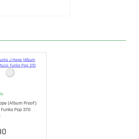
le
ope (Album Proof)
 Funko Pop 370
p
90