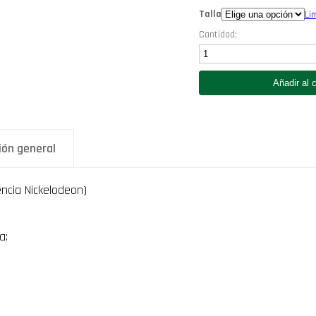
Talla
Li
Cantidad:
Pijama
Nickelodeon
Rugrats
Añadir al c
Reptar
Celeste
y
Gris
(Polo
ión general
y
short)
Prendas
Licenciada
encia Nickelodeon)
Ropa
Original
cantidad
a: