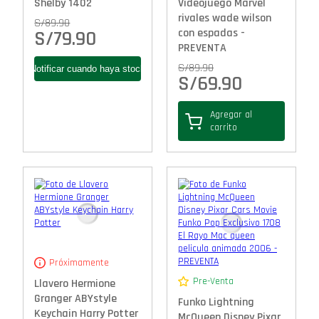
Shelby 1402
Videojuego Marvel
rivales wade wilson
S/
89.90
con espadas -
S/
79.90
PREVENTA
S/
89.90
S/
69.90
Agregar al
carrito
Próximamente
Pre-Venta
Llavero Hermione
Granger ABYstyle
Funko Lightning
Keychain Harry Potter
McQueen Disney Pixar