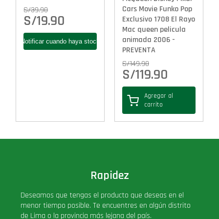
Cars Movie Funko Pop
S/
39.90
S/
19.90
Exclusivo 1708 El Rayo
Mac queen pelicula
animada 2006 -
PREVENTA
S/
149.90
S/
119.90
Agregar al
carrito
Rapidez
Deseamos que tengas el producto que deseas en el
menor tiempo posible. Te encuentres en algún distrito
de Lima o la provincia más lejana del país.