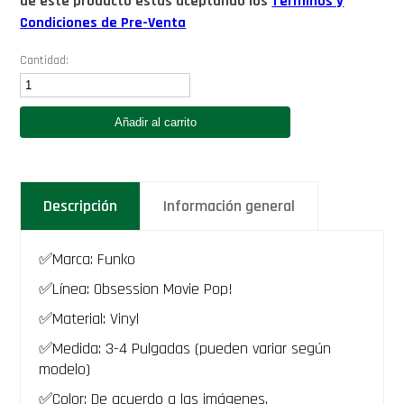
de este producto estás aceptando los
Términos y
Condiciones de Pre-Venta
Cantidad:
Funko
Nikki
(Bloddy)
Añadir al carrito
-
Obsession
Movie
Funko
Pop
Descripción
Información general
2192
Obsesion
pelicula
niki
✅Marca: Funko
freeman
ensangrentada
✅Línea: Obsession Movie Pop!
terror
✅Material: Vinyl
2025
-
✅Medida: 3-4 Pulgadas (pueden variar según
PREVENTA
modelo)
cantidad
✅Color: De acuerdo a las imágenes.