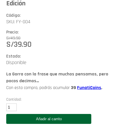
Edición
Código:
SKU: FY-G04
Precio:
S/
49.90
S/
39.90
Estado:
Disponible
La Gorra con la frase que muchos pensamos, pero
pocos decimos…
Con esta compra, podrás acumular
39
FunatiCoins
.
Cantidad:
FunYou!
Gorras
-
Añadir al carrito
Gorra
con