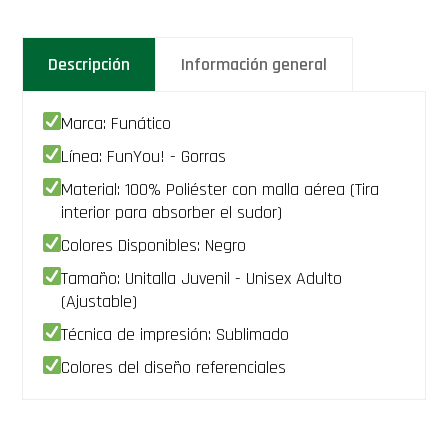
Malla
con
Diseño:
Descripción
Información general
Sticker
Funko
Chase
-
Marca: Funático
Limited
Edición
Línea: FunYou! - Gorras
cantidad
Material: 100% Poliéster con malla aérea (Tira
interior para absorber el sudor)
Colores Disponibles: Negro
Tamaño: Unitalla Juvenil - Unisex Adulto
(Ajustable)
Técnica de impresión: Sublimado
Colores del diseño referenciales