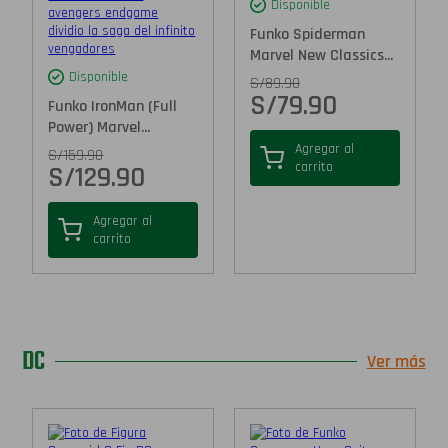
Disponible
Funko Spiderman
Marvel New Classics...
Disponible
S/
89.90
S/
79.90
Funko IronMan (Full
Power) Marvel...
Agregar al
S/
159.90
carrito
S/
129.90
Agregar al
carrito
DC
Ver más