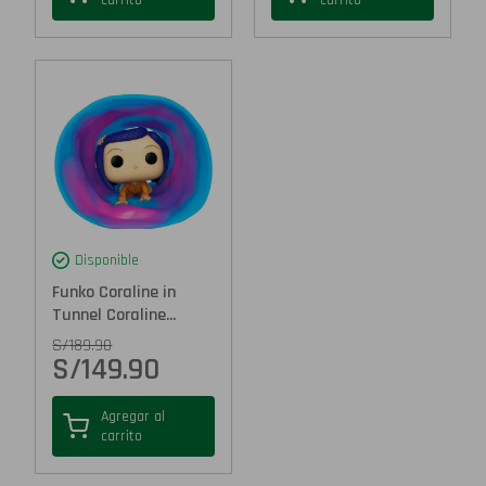
carrito
carrito
Disponible
Funko Coraline in
Tunnel Coraline...
S/
189.90
S/
149.90
Agregar al
carrito