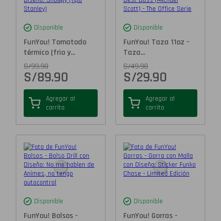
Disponible
Disponible
FunYou! Tomatodo
FunYou! Taza 11oz -
térmico (frio y...
Taza...
S/
99.90
S/
49.90
S/
89.90
S/
29.90
Agregar al
Agregar al
carrito
carrito
Disponible
Disponible
FunYou! Bolsos -
FunYou! Gorras -