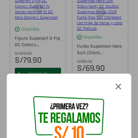
Disponible
Disponible
Figura Supergirl Q-Fig
DC Comics...
Funko Superman Hero
Suit (Claro...
S/
129.90
S/
79.90
S/
89.90
S/
69.90
Agregar al
carrito
Agregar al
carrito