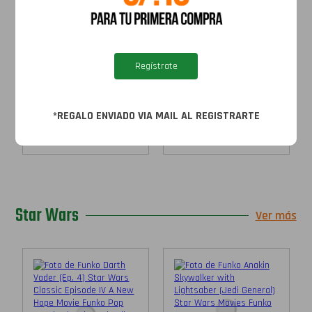
Disponible
Disponible
Funko Wonder Woman
Pijama DC - Batman
(Diana Prince)...
(Gris...
Regístrate
S/
89.90
S/
119.90
S/
79.90
S/
89.90
*REGALO ENVIADO VIA MAIL AL REGISTRARTE
Agregar al
Agregar al
carrito
carrito
Star Wars
Ver más