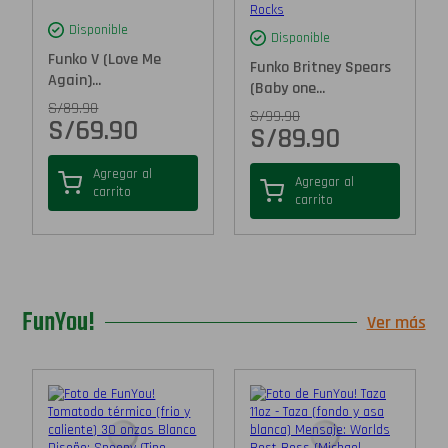
Disponible
Disponible
Funko V (Love Me
Funko Britney Spears
Again)...
(Baby one...
S/
89.90
S/
99.90
S/
69.90
S/
89.90
Agregar al
Agregar al
carrito
carrito
FunYou!
Ver más