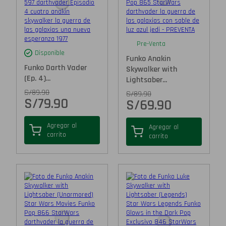
Pre-Venta
Disponible
Funko Anakin
Funko Darth Vader
Skywalker with
(Ep. 4)...
Lightsaber...
S/
89.90
S/
89.90
S/
79.90
S/
69.90
Agregar al
Agregar al
carrito
carrito