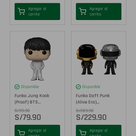
Agregar al
Agregar al
carrito
carrito
Disponible
Disponible
Funko Jung Kook
Funko Daft Punk
(Proof) BTS...
(Alive Era)...
S/
99.90
S/
269.90
S/
79.90
S/
229.90
Agregar al
Agregar al