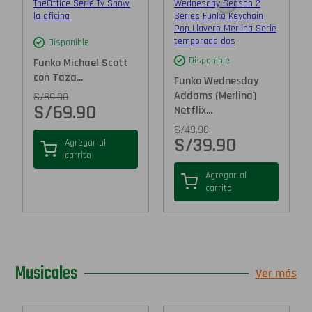
Disponible
Disponible
Funko Michael Scott
con Taza...
Funko Wednesday
Addams (Merlina)
S/
89.90
S/
69.90
Netflix...
S/
49.90
S/
39.90
Agregar al
carrito
Agregar al
carrito
Musicales
Ver más