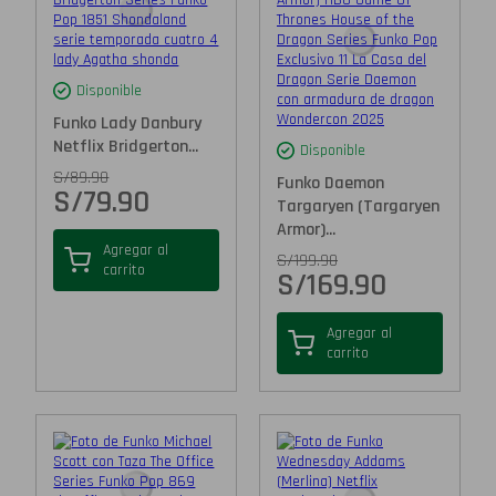
Disponible
Funko Lady Danbury
Netflix Bridgerton...
Disponible
S/
89.90
Funko Daemon
S/
79.90
Targaryen (Targaryen
Armor)...
Agregar al
S/
199.90
carrito
S/
169.90
Agregar al
carrito