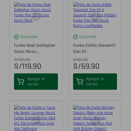
Disponible
Disponible
Funko Noel Gallagher
Funko Eddie (Seventh
Oasis Music...
Son Of...
S/
129.90
S/
89.90
S/
119.90
S/
69.90
Agregar al
Agregar al
carrito
carrito