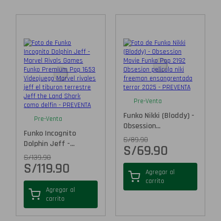
Pre-Venta
Funko Nikki (Bloddy) -
Pre-Venta
Obsession...
Funko Incognito
S/
89.90
Dolphin Jeff -...
S/
69.90
S/
139.90
S/
119.90
Agregar al
carrito
Agregar al
carrito