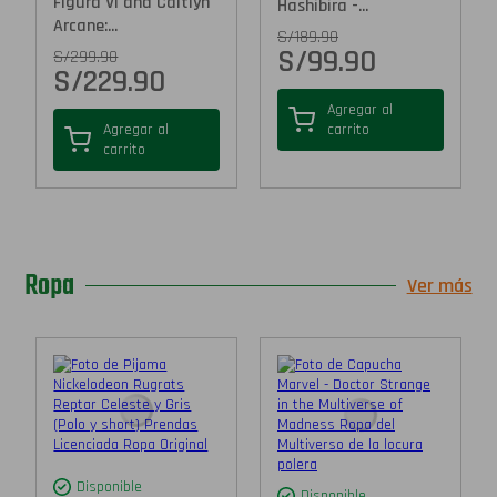
Figura Vi and Caitlyn
Hashibira -...
Arcane:...
S/
189.90
S/
99.90
S/
299.90
S/
229.90
Agregar al
Agregar al
carrito
carrito
Ropa
Ver más
Disponible
Disponible