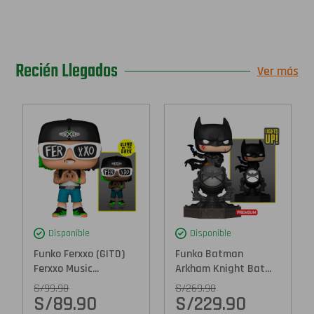
Recién Llegados
Ver más
Disponible
Disponible
Funko Ferxxo (GITD)
Funko Batman
Ferxxo Music...
Arkham Knight Bat...
S/
99.90
S/
269.90
S/
89.90
S/
229.90