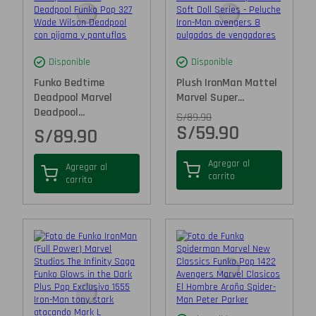
Disponible
Disponible
Funko Bedtime
Plush IronMan Mattel
Deadpool Marvel
Marvel Super...
Deadpool...
S/
89.90
S/
59.90
S/
89.90
Agregar al
Agregar al
carrito
carrito