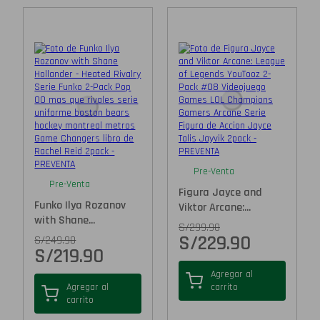
Pre-Venta
Pre-Venta
Figura Jayce and
Funko Ilya Rozanov
Viktor Arcane:...
with Shane...
S/
299.90
S/
229.90
S/
249.90
S/
219.90
Agregar al
Agregar al
carrito
carrito