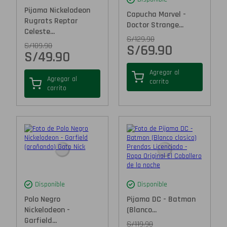
Pijama Nickelodeon
Capucha Marvel -
Rugrats Reptar
Doctor Strange...
Celeste...
S/
129.90
S/
109.90
S/
69.90
S/
49.90
Agregar al
Agregar al
carrito
carrito
Disponible
Disponible
Polo Negro
Pijama DC - Batman
Nickelodeon -
(Blanco...
Garfield...
S/
119.90