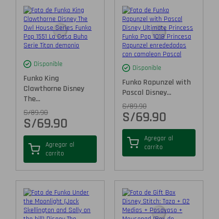
Disponible
Disponible
Funko King
Funko Rapunzel with
Clawthorne Disney
Pascal Disney...
The...
S/
89.90
S/
89.90
S/
69.90
S/
69.90
Agregar al
Agregar al
carrito
carrito