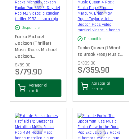
Disponible
Funko Michael
Disponible
Jackson (Thriller)
Funko Queen (I Want
Music Rocks Michael
to Break Free) Music...
Jackson...
S/
399.90
S/
89.90
S/
359.90
S/
79.90
Agregar al
Agregar al
carrito
carrito