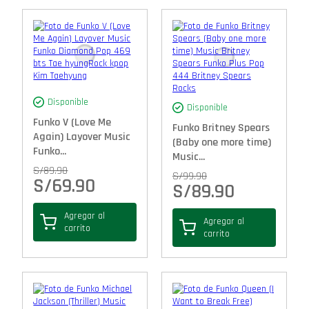
Disponible
Disponible
Funko V (Love Me
Funko Britney Spears
Again) Layover Music
(Baby one more time)
Funko...
Music...
S/
89.90
S/
99.90
S/
69.90
S/
89.90
Agregar al
Agregar al
carrito
carrito