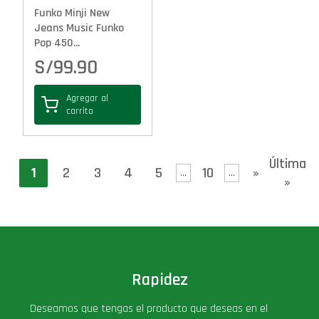
Funko Minji New
Jeans Music Funko
Pop 450...
S/
99.90
Agregar al
carrito
Última
1
2
3
4
5
10
»
...
...
»
Rapidez
Deseamos que tengas el producto que deseas en el