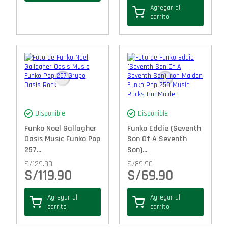
Agregar al
carrito
Disponible
Disponible
Funko Noel Gallagher
Funko Eddie (Seventh
Oasis Music Funko Pop
Son Of A Seventh
257...
Son)...
S/
129.90
S/
89.90
S/
119.90
S/
69.90
Agregar al
Agregar al
carrito
carrito