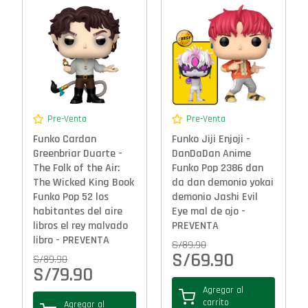
Pre-Venta
Pre-Venta
Funko Cardan
Funko Jiji Enjoji -
Greenbriar Duarte -
DanDaDan Anime
The Folk of the Air:
Funko Pop 2386 dan
The Wicked King Book
da dan demonio yokai
Funko Pop 52 los
demonio Jashi Evil
habitantes del aire
Eye mal de ojo -
libros el rey malvado
PREVENTA
libro - PREVENTA
S/
89.90
S/
69.90
S/
89.90
S/
79.90
Agregar al
carrito
Agregar al