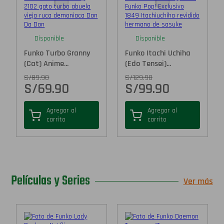
Disponible
Disponible
Funko Turbo Granny
Funko Itachi Uchiha
(Cat) Anime...
(Edo Tensei)...
S/
89.90
S/
129.90
S/
69.90
S/
99.90
Agregar al
Agregar al
carrito
carrito
Películas y Series
Ver más