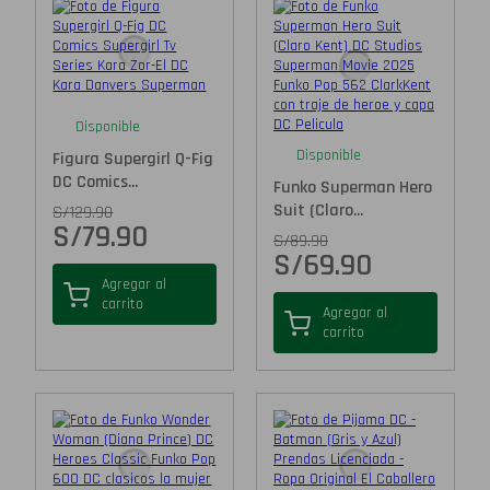
Disponible
Disponible
Figura Supergirl Q-Fig
DC Comics...
Funko Superman Hero
Suit (Claro...
S/
129.90
S/
79.90
S/
89.90
S/
69.90
Agregar al
carrito
Agregar al
carrito