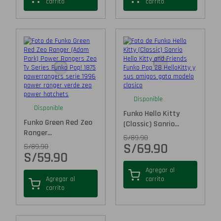
carrito
carrito
Disponible
Disponible
Funko Hello Kitty
Funko Green Red Zeo
(Classic) Sanrio...
Ranger...
S/
89.90
S/
69.90
S/
89.90
S/
59.90
Agregar al
Agregar al
carrito
carrito