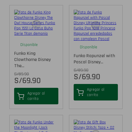
Disponible
Disponible
Funko King
Funko Rapunzel with
Clawthorne Disney
Pascal Disney...
The...
S/
89.90
S/
89.90
S/
69.90
S/
69.90
Agregar al
Agregar al
carrito
carrito