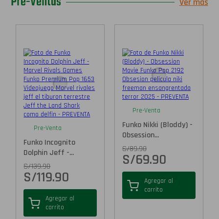
Pre-Ventas
Ver más
Pre-Venta
Funko Nikki (Bloddy) -
Pre-Venta
Obsession...
Funko Incognito
S/
89.90
Dolphin Jeff -...
S/
69.90
S/
139.90
S/
119.90
Agregar al
carrito
Agregar al
carrito