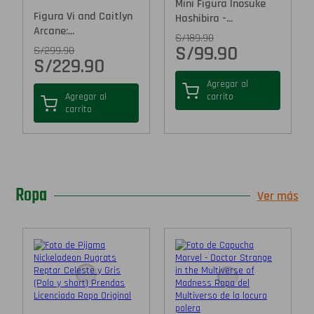
Mini Figura Inosuke
Figura Vi and Caitlyn
Hashibira -...
Arcane:...
S/
189.90
S/
99.90
S/
299.90
S/
229.90
Agregar al
Agregar al
carrito
carrito
Ropa
Ver más