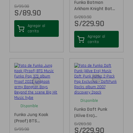
Funko Batman
S/
99.90
Arkham Knight Bat...
S/
89.90
S/
269.90
S/
229.90
Agregar al
carrito
Agregar al
carrito
Disponible
Disponible
Funko Daft Punk
Funko Jung Kook
(Alive Era)...
(Proof) BTS...
S/
269.90
S/
229.90
S/
99.90