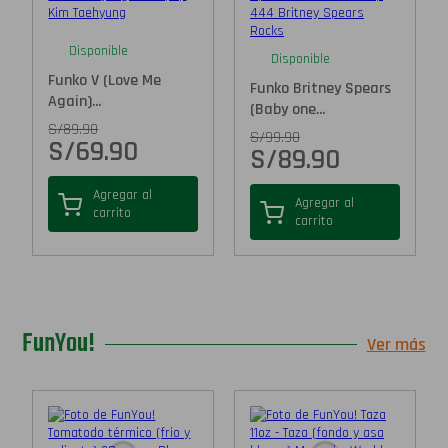
Disponible
Disponible
Funko V (Love Me
Funko Britney Spears
Again)...
(Baby one...
S/
89.90
S/
99.90
S/
69.90
S/
89.90
Agregar al
Agregar al
carrito
carrito
FunYou!
Ver más