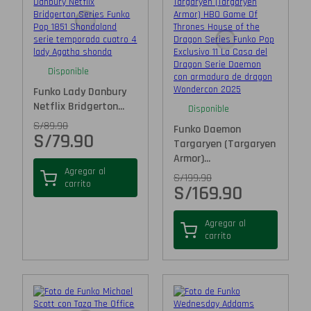
Disponible
Funko Lady Danbury
Netflix Bridgerton...
Disponible
S/
89.90
Funko Daemon
S/
79.90
Targaryen (Targaryen
Armor)...
Agregar al
S/
199.90
carrito
S/
169.90
Agregar al
carrito