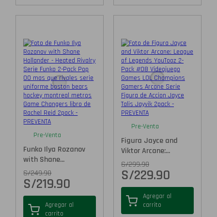
Pre-Venta
Pre-Venta
Figura Jayce and
Funko Ilya Rozanov
Viktor Arcane:...
with Shane...
S/
299.90
S/
229.90
S/
249.90
S/
219.90
Agregar al
Agregar al
carrito
carrito