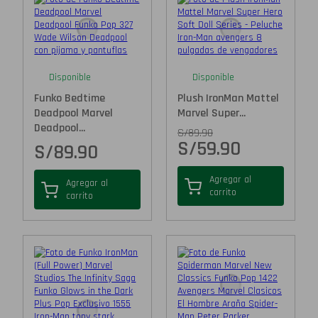
Disponible
Disponible
Funko Bedtime
Plush IronMan Mattel
Deadpool Marvel
Marvel Super...
Deadpool...
S/
89.90
S/
59.90
S/
89.90
Agregar al
Agregar al
carrito
carrito