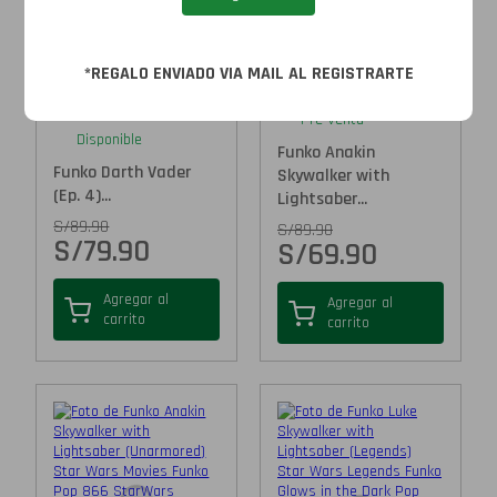
*REGALO ENVIADO VIA MAIL AL REGISTRARTE
Pre-Venta
Disponible
Funko Anakin
Funko Darth Vader
Skywalker with
(Ep. 4)...
Lightsaber...
S/
89.90
S/
89.90
S/
79.90
S/
69.90
Agregar al
Agregar al
carrito
carrito