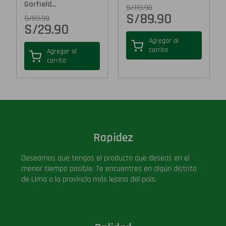
Garfield...
S/
119.90
S/
89.90
S/
59.90
S/
29.90
Agregar al
carrito
Agregar al
carrito
Rapidez
Deseamos que tengas el producto que deseas en el
menor tiempo posible. Te encuentres en algún distrito
de Lima o la provincia más lejana del país.