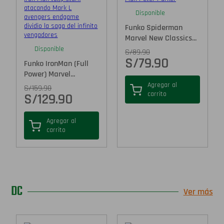
Disponible
Funko Spiderman
Marvel New Classics...
Disponible
S/
89.90
S/
79.90
Funko IronMan (Full
Power) Marvel...
Agregar al
S/
159.90
carrito
S/
129.90
Agregar al
carrito
DC
Ver más