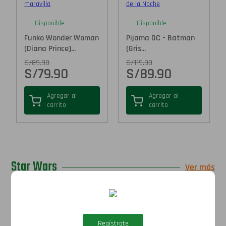
Disponible
Disponible
Funko Wonder Woman
Pijama DC - Batman
(Diana Prince)...
(Gris...
S/
89.90
S/
119.90
S/
79.90
S/
89.90
Agregar al
Agregar al
carrito
carrito
Star Wars
Ver más
Regístrate