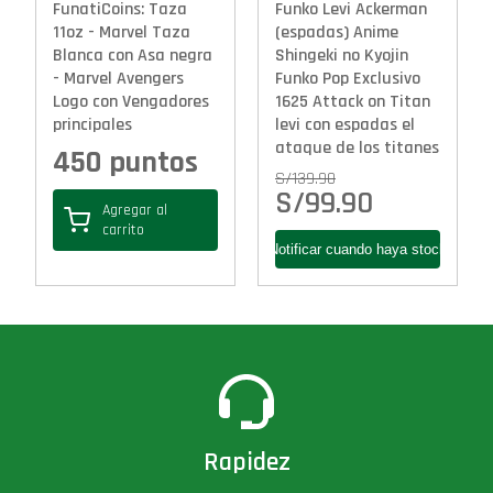
FunatiCoins: Taza
Funko Levi Ackerman
11oz - Marvel Taza
(espadas) Anime
Blanca con Asa negra
Shingeki no Kyojin
- Marvel Avengers
Funko Pop Exclusivo
Logo con Vengadores
1625 Attack on Titan
principales
levi con espadas el
ataque de los titanes
450 puntos
S/
139.90
S/
99.90
Agregar al
carrito
Rapidez