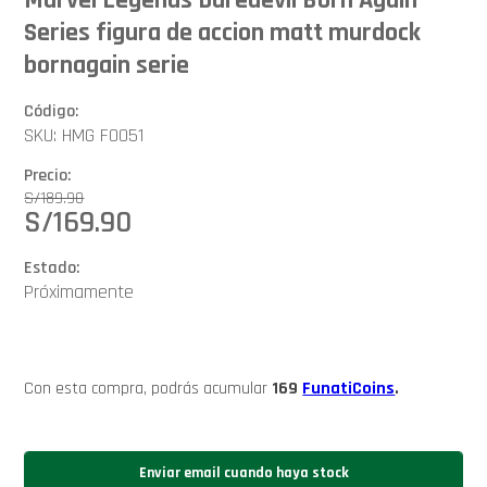
Series figura de accion matt murdock
bornagain serie
Código:
SKU: HMG F0051
Precio:
S/
189.90
S/
169.90
Estado:
Próximamente
Con esta compra, podrás acumular
169
FunatiCoins
.
Enviar email cuando haya stock