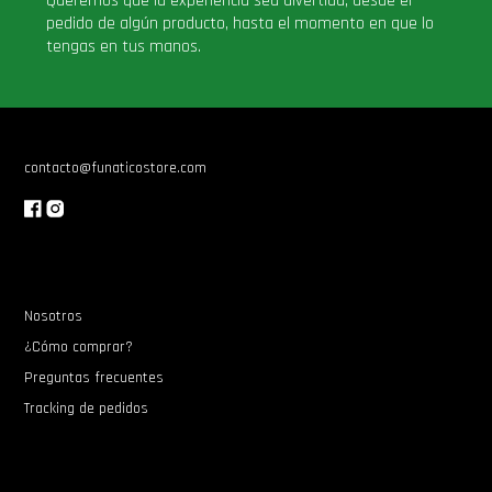
Queremos que la experiencia sea divertida, desde el
pedido de algún producto, hasta el momento en que lo
tengas en tus manos.
contacto@funaticostore.com
Nosotros
¿Cómo comprar?
Preguntas frecuentes
Tracking de pedidos