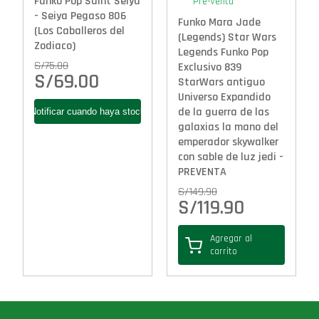
Funko Pop Saint Seiya
Pre-Venta
- Seiya Pegaso 806
Funko Mara Jade
(Los Caballeros del
(Legends) Star Wars
Zodiaco)
Legends Funko Pop
S/
75.00
Exclusivo 839
S/
69.00
StarWars antiguo
Universo Expandido
de la guerra de las
galaxias la mano del
emperador skywalker
con sable de luz jedi -
PREVENTA
S/
149.90
S/
119.90
Agregar al
carrito