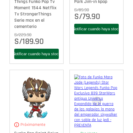
Things Funko Pop Tv
Park Jim-in kpop
Moment 1544 Netflix
S/
89.90
Tv StrangerThings
S/
79.90
Serie max en el
cementerio
S/
229.90
S/
189.90
Próximamente