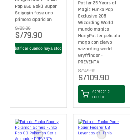
Potter 25 Years of
Pop 860 Gokú Super
Magic Funko Pop
Saiyayin fase uno
Exclusivo 205
primera aparicion
Wizarding World
S/
89.90
mundo magico
S/
79.90
HarryPotter pelicula
mago con ciervo
wizarding world
Gryffindor -
PREVENTA
S/
149.90
S/
109.90
Agregar al
carrito