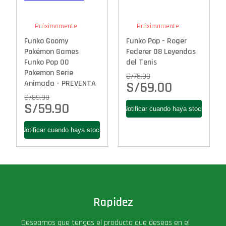
Próximamente
Próximamente
Funko Goomy
Funko Pop - Roger
Pokémon Games
Federer 08 Leyendas
Funko Pop 00
del Tenis
Pokemon Serie
S/
75.00
Animada - PREVENTA
S/
69.00
S/
89.90
S/
59.90
Rapidez
Deseamos que tengas el producto que deseas en el