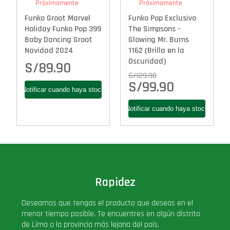
Próximamente
Próximamente
Funko Groot Marvel
Funko Pop Exclusivo
Holiday Funko Pop 399
The Simpsons -
Baby Dancing Groot
Glowing Mr. Burns
Navidad 2024
1162 (Brilla en la
Oscuridad)
S/
89.90
S/
129.90
S/
99.90
Rapidez
Deseamos que tengas el producto que deseas en el
menor tiempo posible. Te encuentres en algún distrito
de Lima o la provincia más lejana del país.