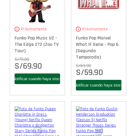
Próximamente
Próximamente
Funko Pop Music U2 -
Funko Pop Marvel
The Edge 272 (Zoo TV
What IF Serie - Pop 6
Tour)
(Segunda
Temporada)
S/
79.00
S/
69.90
S/
69.90
S/
59.90