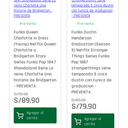
Pre-Venta
Pre-Venta
Funko Queen
Funko Dustin
Charlotte in Dress
Henderson
(Young) Netflix Queen
Graduation (Season
Charlotte a
5) Netflix Stranger
Bridgerton Story
Things Series Funko
Series Funko Pop 1847
Pop 1887
Shondaland Serie La
strangerthings serie
reina Charlotte Una
temporada 5 cinco
historia de Bridgerton
dustin con tunica de
- PREVENTA
graduacion -
PREVENTA
S/
99.90
S/
89.90
S/
89.90
S/
79.90
Agregar al
carrito
Agregar al
carrito