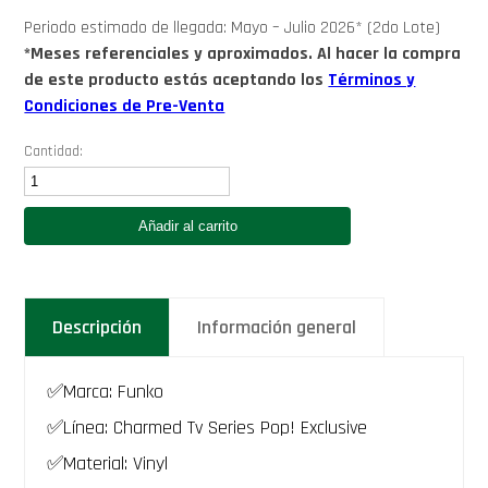
Periodo estimado de llegada: Mayo – Julio 2026* (2do Lote)
*Meses referenciales y aproximados. Al hacer la compra
de este producto estás aceptando los
Términos y
Condiciones de Pre-Venta
Cantidad:
Funko
Belthazor
(Cole
Añadir al carrito
Turner)
-
Charmed
Tv
Series
Descripción
Información general
Funko
Pop
Exclusivo
1835
✅Marca: Funko
Hechiceras
serie
✅Línea: Charmed Tv Series Pop! Exclusive
90s
✅Material: Vinyl
julian
mcmahon