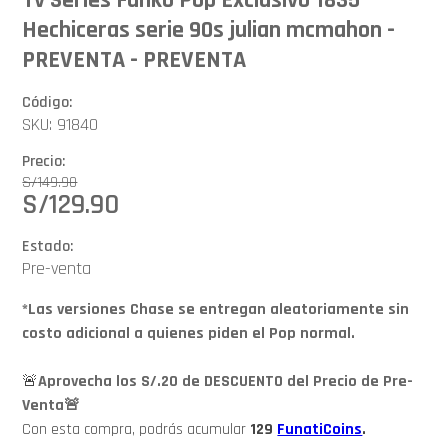
Hechiceras serie 90s julian mcmahon -
PREVENTA - PREVENTA
Código:
SKU: 91840
Precio:
S/
149.90
S/
129.90
Estado:
Pre-venta
*Las versiones Chase se entregan aleatoriamente sin
costo adicional a quienes piden el Pop normal.
🚨
Aprovecha los S/.20 de DESCUENTO del Precio de Pre-
Venta🚨
Con esta compra, podrás acumular
129
FunatiCoins
.