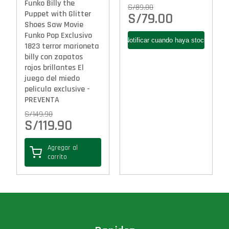
Funko Billy the
S/
89.00
Puppet with Glitter
S/
79.00
Shoes Saw Movie
Funko Pop Exclusivo
1823 terror marioneta
billy con zapatos
rojos brillantes El
juego del miedo
pelicula exclusive -
PREVENTA
S/
149.90
S/
119.90
Agregar al
carrito