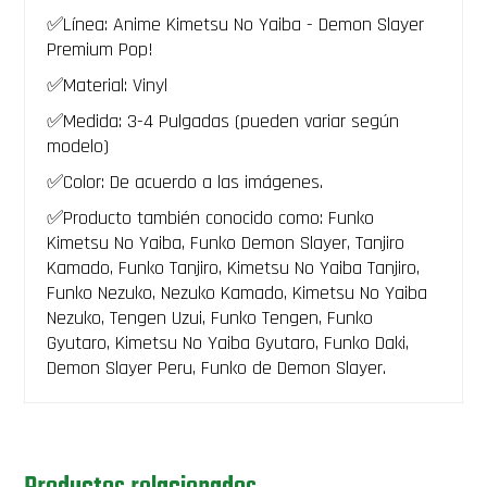
Slayer
Funko
✅Línea: Anime Kimetsu No Yaiba - Demon Slayer
Premium
Premium Pop!
Pop
2502
✅Material: Vinyl
DemonSlayer
✅Medida: 3-4 Pulgadas (pueden variar según
Septima
Postura
modelo)
Dios
del
✅Color: De acuerdo a las imágenes.
Trueno
✅Producto también conocido como: Funko
en
Llamas
Kimetsu No Yaiba, Funko Demon Slayer, Tanjiro
arco
Kamado, Funko Tanjiro, Kimetsu No Yaiba Tanjiro,
el
Funko Nezuko, Nezuko Kamado, Kimetsu No Yaiba
castillo
infinito
Nezuko, Tengen Uzui, Funko Tengen, Funko
-
Gyutaro, Kimetsu No Yaiba Gyutaro, Funko Daki,
PREVENTA
Demon Slayer Peru, Funko de Demon Slayer.
cantidad