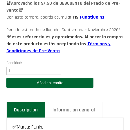
🚨
Aprovecha los S/.50 de DESCUENTO del Precio de Pre-
Venta🚨
Con esta compra, podrás acumular
119
FunatiCoins
.
Periodo estimado de llegada: Septiembre – Noviembre 2026*
*Meses referenciales y aproximados. Al hacer la compra
de este producto estás aceptando los
Términos y
Condiciones de Pre-Venta
Cantidad:
Funko
Zenitsu
Agatsuma
Añadir al carrito
(Honoikazuchi
no
Kami)
-
Anime
Descripción
Información general
Kimetsu
No
Yaiba
Demon
✅Marca: Funko