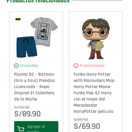
Productos relacionados
Disponible
Próximamente
Pijama DC - Batman
Funko Harry Potter
(Gris y Azul) Prendas
with Marauders Map
Licenciada - Ropa
Harry Potter Movie
Original El Caballero
Funko Pop 42 Harry
de la Noche
con el mapa del
Merodeador
S/
119.90
HarryPotter pelicula
S/
89.90
S/
79.90
S/
69.90
Agregar al