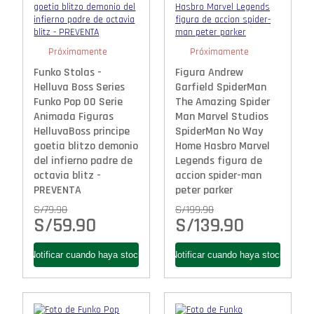
Próximamente
Próximamente
Funko Stolas -
Figura Andrew
Helluva Boss Series
Garfield SpiderMan
Funko Pop 00 Serie
The Amazing Spider
Animada Figuras
Man Marvel Studios
HelluvaBoss principe
SpiderMan No Way
goetia blitzo demonio
Home Hasbro Marvel
del infierno padre de
Legends figura de
octavia blitz -
accion spider-man
PREVENTA
peter parker
S/
79.90
S/
199.90
S/
59.90
S/
139.90