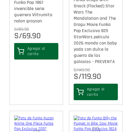
Funko Pop 1861
Snack (Flocked) Star
invencible serie
Wars The
guerrero Viltrumita
Mandalorian and The
nolan grayson
Grogu Movie Funko
S/
89.90
Pop Exclusivo 825
S/
69.90
StarWars pelicula
2026 mando con baby
Agregar al
yoda con dulce la
carrito
guerra de las
galaxias - PREVENTA
S/
149.90
S/
119.90
Agregar al
carrito