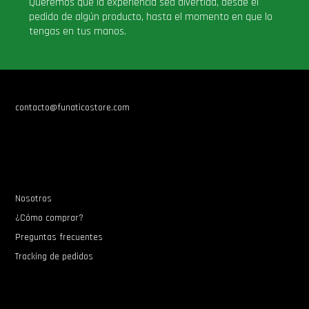
Queremos que la experiencia sea divertida, desde el
pedido de algún producto, hasta el momento en que lo
tengas en tus manos.
contacto@funaticostore.com
Nosotros
¿Cómo comprar?
Preguntas frecuentes
Tracking de pedidos