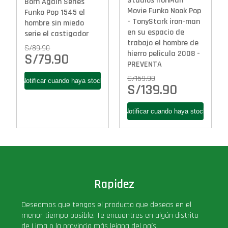
Studios IronMan
Born Again Series
Movie Funko Nook Pop
Funko Pop 1545 el
- TonyStark iron-man
hombre sin miedo
en su espacio de
serie el castigador
trabajo el hombre de
S/
89.90
hierro pelicula 2008 -
S/
79.90
PREVENTA
S/
159.90
S/
139.90
Rapidez
Deseamos que tengas el producto que deseas en el
menor tiempo posible. Te encuentres en algún distrito
de Lima o la provincia más lejana del país.