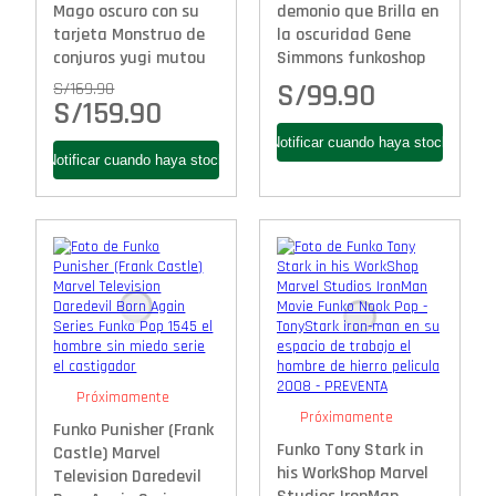
Mago oscuro con su
demonio que Brilla en
tarjeta Monstruo de
la oscuridad Gene
conjuros yugi mutou
Simmons funkoshop
S/
99.90
S/
169.90
S/
159.90
Próximamente
Próximamente
Funko Punisher (Frank
Funko Tony Stark in
Castle) Marvel
his WorkShop Marvel
Television Daredevil