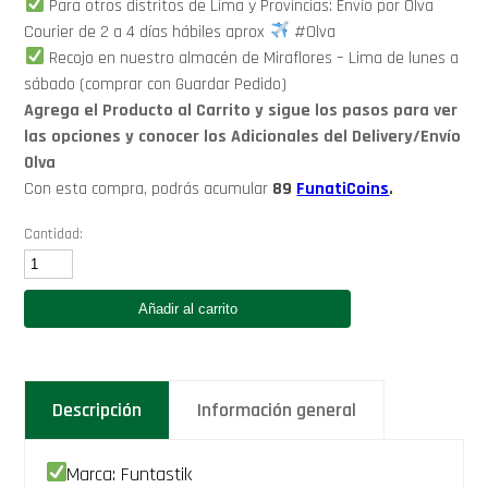
Para otros distritos de Lima y Provincias: Envío por Olva
Courier de 2 a 4 días hábiles aprox
#Olva
Recojo en nuestro almacén de Miraflores – Lima de lunes a
sábado (comprar con Guardar Pedido)
Agrega el Producto al Carrito y sigue los pasos para ver
las opciones y conocer los Adicionales del Delivery/Envío
Olva
Con esta compra, podrás acumular
89
FunatiCoins
.
Cantidad:
Gift
Box
One
Añadir al carrito
Piece:
01
Taza
+
01
Descripción
Información general
Par
de
Medias
+
Marca: Funtastik
01