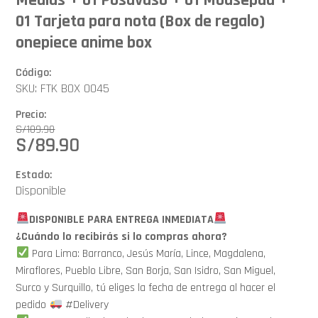
01 Tarjeta para nota (Box de regalo)
onepiece anime box
Código:
SKU: FTK BOX 0045
Precio:
S/
109.90
S/
89.90
Estado:
Disponible
DISPONIBLE PARA ENTREGA INMEDIATA
¿Cuándo lo recibirás si lo compras ahora?
Para Lima: Barranco, Jesús María, Lince, Magdalena,
Miraflores, Pueblo Libre, San Borja, San Isidro, San Miguel,
Surco y Surquillo, tú eliges la fecha de entrega al hacer el
pedido
#Delivery