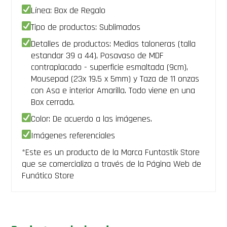
Posavaso
Línea: Box de Regalo
+
Tipo de productos: Sublimados
01
Mousepad
Detalles de productos: Medias taloneras (talla
+
estandar 39 a 44), Posavaso de MDF
01
Tarjeta
contraplacado - superficie esmaltada (9cm),
para
Mousepad (23x 19.5 x 5mm) y Taza de 11 onzas
nota
con Asa e interior Amarilla. Todo viene en una
(Box
de
Box cerrada.
regalo)
Color: De acuerdo a las imágenes.
onepiece
anime
Imágenes referenciales
box
cantidad
*Este es un producto de la Marca Funtastik Store
que se comercializa a través de la Página Web de
Funático Store