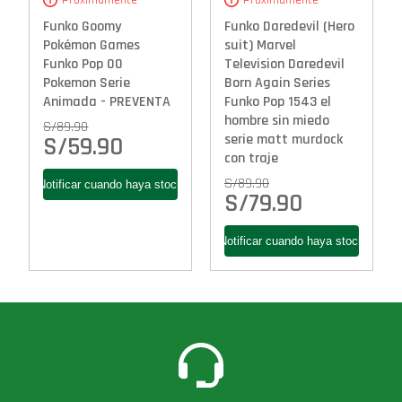
Próximamente
Próximamente
Funko Goomy
Funko Daredevil (Hero
Pokémon Games
suit) Marvel
Funko Pop 00
Television Daredevil
Pokemon Serie
Born Again Series
Animada - PREVENTA
Funko Pop 1543 el
hombre sin miedo
S/
89.90
serie matt murdock
S/
59.90
con traje
S/
89.90
S/
79.90