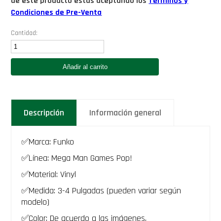
de este producto estás aceptando los
Términos y
Condiciones de Pre-Venta
Cantidad:
Funko
X
-
Añadir al carrito
MegaMan
Games​
Funko
Pop
1280
Descripción
Información general
mega
man
capcom
videojuego
✅Marca: Funko
game
protoman
✅Línea: Mega Man Games​ Pop!
rockman
✅Material: Vinyl
megamanx
-
✅Medida: 3-4 Pulgadas (pueden variar según
PREVENTA
modelo)
cantidad
✅Color: De acuerdo a las imágenes.