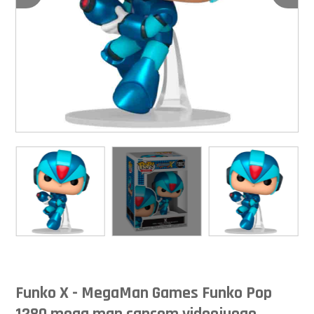
Funko X - MegaMan Games​ Funko Pop
1280 mega man capcom videojuego