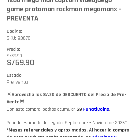
game protoman rockman megamanx -
PREVENTA
Código:
SKU: 93676
Precio:
S/
89.90
S/
69.90
Estado:
Pre-venta
🚨
Aprovecha los S/.20 de DESCUENTO del Precio de Pre-
Venta🚨
Con esta compra, podrás acumular
69
FunatiCoins
.
Periodo estimado de llegada: Septiembre – Noviembre 2026*
*Meses referenciales y aproximados. Al hacer la compra