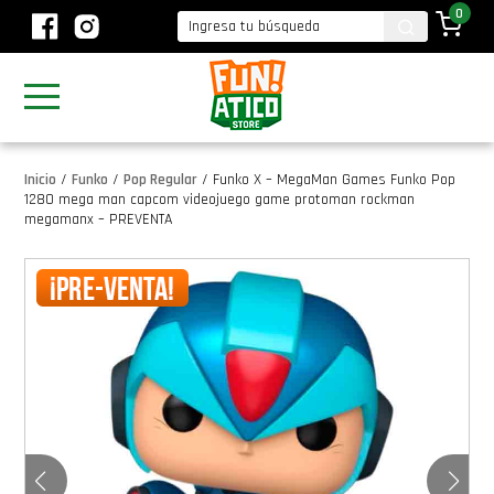
0
Inicio
/
Funko
/
Pop Regular
/
Funko X – MegaMan Games​ Funko Pop
1280 mega man capcom videojuego game protoman rockman
megamanx – PREVENTA