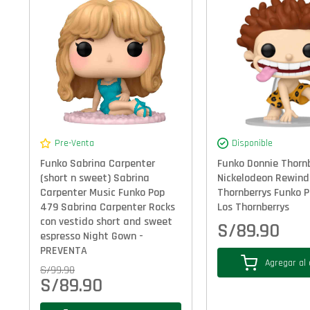
Pre-Venta
Disponible
Funko Sabrina Carpenter
Funko Donnie Thorn
(short n sweet) Sabrina
Nickelodeon Rewind
Carpenter Music Funko Pop
Thornberrys Funko P
479 Sabrina Carpenter Rocks
Los Thornberrys
con vestido short and sweet
S/
89.90
espresso Night Gown -
PREVENTA
Agregar al 
S/
99.90
S/
89.90