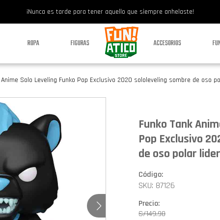
¡Nunca es tarde para tener aquello que siempre anhelaste!
ROPA
FIGURAS
ACCESORIOS
FU
Anime Solo Leveling Funko Pop Exclusivo 2020 sololeveling sombre de oso pol
Funko Tank Anime
Pop Exclusivo 20
de oso polar lid
Código:
SKU: 87126
Precio:
S/
149.90