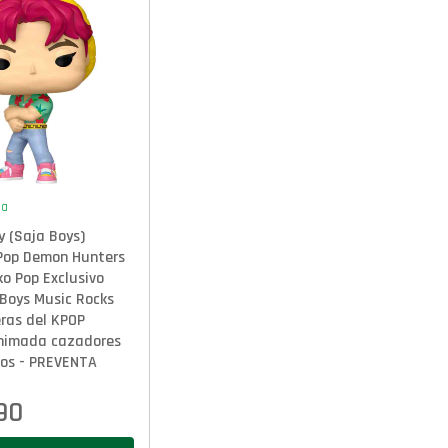
ta
y (Saja Boys)
-Pop Demon Hunters
o Pop Exclusivo
Boys Music Rocks
eras del KPOP
animada cazadores
os - PREVENTA
.90