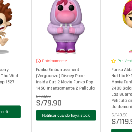
Próximamente
Pre-Ven
berry
Funko Embarrassment
Funko Abb
 The Wild
(Verguenza) Disney Pixar
Netflix K
op 1527
Inside Out 2 Movie Funko Pop
Movie Funk
1450 Intensamente 2 Pelicula
2433 Saja
Las Guerr
S/
89.90
Pelicula 
S/
79.90
de demoni
carrito
S/
149.90
S/
119