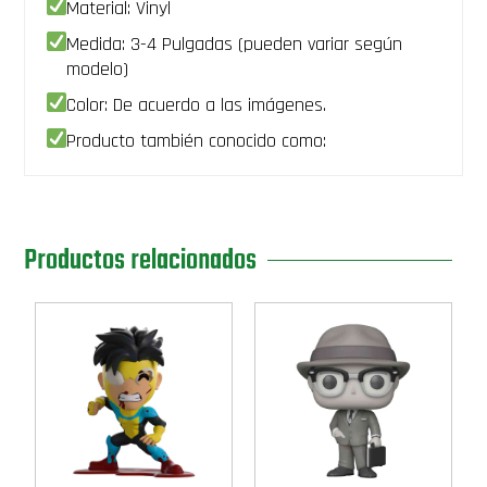
Material: Vinyl
Kara
Zorel
Medida: 3-4 Pulgadas (pueden variar según
DCstudios
modelo)
con
super
Color: De acuerdo a las imágenes.
perro
cachorro
Producto también conocido como:
Pelicula
superman
la
mujer
del
mañana
Productos relacionados
Woman
of
Tomorrow
-
PREVENTA
cantidad