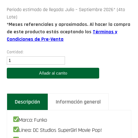
Periodo estimado de llegada: Julio – Septiembre 2026* (4to
Lote)
*Meses referenciales y aproximados. Al hacer la compra
de este producto estás aceptando los
Términos y
Condiciones de Pre-Venta
Cantidad:
Funko
Supergirl
with
Añadir al carrito
Puppy
Krypto
-
DC
Studios
Descripción
Información general
SuperGirl
Movie
2026
Funko
Marca: Funko
Super
Pop
Línea: DC Studios SuperGirl Movie Pop!
633