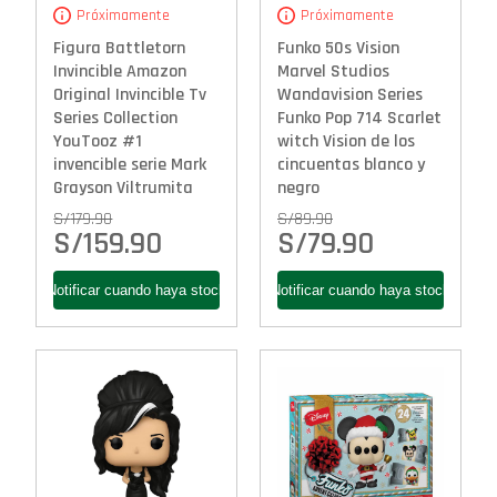
Próximamente
Próximamente
Figura Battletorn
Funko 50s Vision
Invincible Amazon
Marvel Studios
Original Invincible Tv
Wandavision Series
Series Collection
Funko Pop 714 Scarlet
YouTooz #1
witch Vision de los
invencible serie Mark
cincuentas blanco y
Grayson Viltrumita
negro
S/
179.90
S/
89.90
S/
159.90
S/
79.90