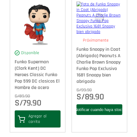
Próximamente
Funko Snoopy in Coat
Disponible
(Abrigado) Peanuts A
Funko Superman
Charlie Brown Snoopy
(Clark Kent) DC
Funko Pop Exclusivo
Heroes Classic Funko
1681 Snoopy bien
Pop 599 DC clasicos El
abrigado
Hombre de acero
S/
99.90
S/
89.90
S/
89.90
S/
79.90
Agregar al
carrito