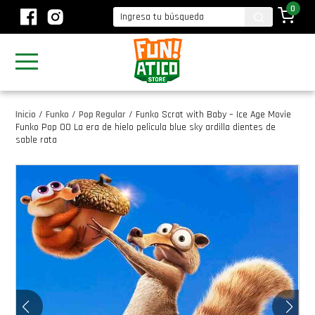
0
Inicio
/
Funko
/
Pop Regular
/
Funko Scrat with Baby – Ice Age Movie
Funko Pop 00 La era de hielo pelicula blue sky ardilla dientes de
sable rata