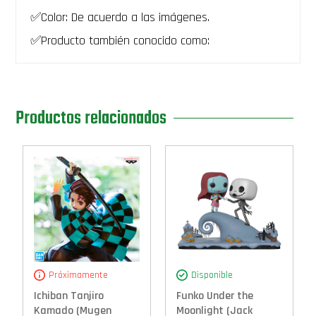
con
✅Color: De acuerdo a las imágenes.
su
tarjeta
✅Producto también conocido como:
Monstruo
de
oscuridad
joey
wheeler-
PREVENTA
Productos relacionados
cantidad
Próximamente
Disponible
Ichiban Tanjiro
Funko Under the
Kamado (Mugen
Moonlight (Jack