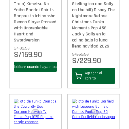
Train) Kimetsu No
Skellington and Sally
Yaiba Bandai Spirits
on the hill) Disney The
Banpresto Ichibansho
Nightmare Before
Demon Slayer Proceed
Christmas Funko
with Unbreakable
Moments Pop 458
Heart and
Jack y Sally en la
Swordversion
colina bajo la luna
llena navidad 2025
S/
189.90
S/
159.90
S/
269.90
S/
229.90
Agregar al
carrito