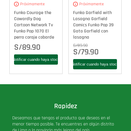
Próximamente
Próximamente
Funko Courage the
Funko Garfield with
Cowardly Dog
Lasagna Garfield
Cartoon Network Tv
Comics Funko Pop 39
Funko Pop 1070 El
Gato Garfield con
perro coraje cobarde
lasagna
S/
89.90
S/
89.90
S/
79.90
Rapidez
Deseamos que tengas el producto que deseas en el
menor tiempo posible. Te encuentres en algún distrito
de Lima o la provincia más lejana del país.