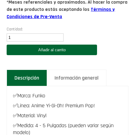
*Meses referenciales y aproximados. Al hacer la compra
de este producto estás aceptando los
Términos y
Condiciones de Pre-Venta
Cantidad:
Funko
Red
Eyes
Añadir al carrito
Black
Dragon
(Card)
Anime
Yu-
Descripción
Información general
Gi-
Oh!
Funko
Premium
✅Marca: Funko
Pop
2317
✅Línea: Anime Yi-Gi-Oh! Premium Pop!
YuGiOh
✅Material: Vinyl
Dragon
Negro
✅Medida: 4 - 5 Pulgadas (pueden variar según
de
modelo)
rojos