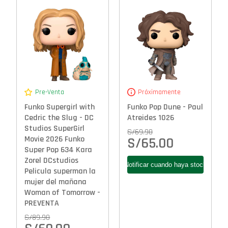
Pre-Venta
Próximamente
Funko Supergirl with
Funko Pop Dune - Paul
Cedric the Slug - DC
Atreides 1026
Studios SuperGirl
S/
69.90
Movie 2026 Funko
S/
65.00
Super Pop 634 Kara
Zorel DCstudios
Pelicula superman la
mujer del mañana
Woman of Tomorrow -
PREVENTA
S/
89.90