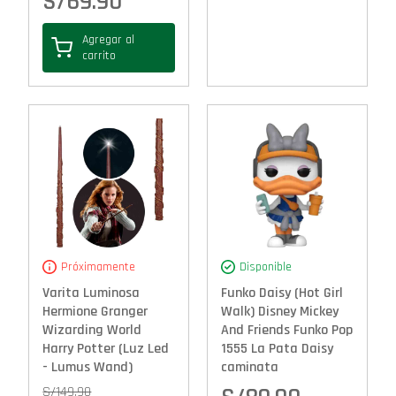
S/
69.90
Agregar al
carrito
Próximamente
Disponible
Varita Luminosa
Funko Daisy (Hot Girl
Hermione Granger
Walk) Disney Mickey
Wizarding World
And Friends Funko Pop
Harry Potter (Luz Led
1555 La Pata Daisy
- Lumus Wand)
caminata
S/
149.90