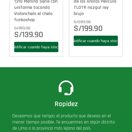
1310 Merlina Serie con
de los Anillos Pelicula
uniforme tocando
TLOTR nazgul rey
Violonchelo el chelo
brujo
funkoshop
S/
239.90
S/
199.90
S/
159.90
S/
139.90
Rapidez
Deseamos que tengas el producto que deseas en el
menor tiempo posible. Te encuentres en algún distrito
de Lima o la provincia más lejana del país.