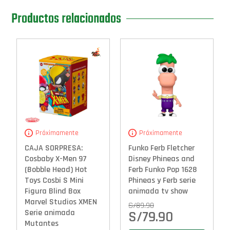
Productos relacionados
Próximamente
Próximamente
CAJA SORPRESA:
Funko Ferb Fletcher
Cosbaby X-Men 97
Disney Phineas and
(Bobble Head) Hot
Ferb Funko Pop 1628
Toys Cosbi S Mini
Phineas y Ferb serie
Figura Blind Box
animada tv show
Marvel Studios XMEN
S/
89.90
Serie animada
S/
79.90
Mutantes