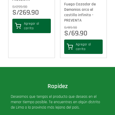
Fuego Cazador de
S/
299.90
Demonios arco el
S/
269.90
castillo infinito -
PREVENTA
Agregar al
S/
89.90
carrito
S/
69.90
Agregar al
carrito
Rapidez
Deseamos que tengas el producto que deseas en el
menor tiempo posible. Te encuentres en algún distrito
de Lima o la provincia más lejana del país.