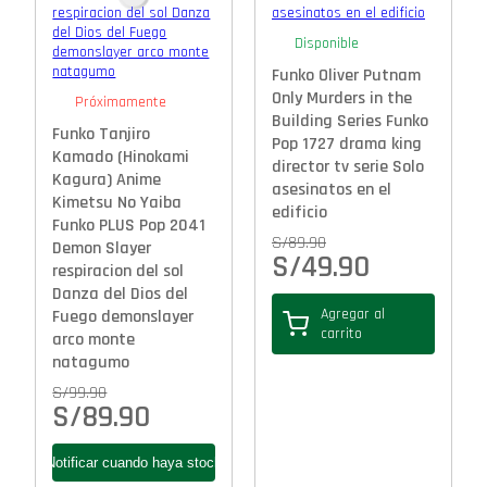
Disponible
Funko Oliver Putnam
Only Murders in the
Próximamente
Building Series Funko
Funko Tanjiro
Pop 1727 drama king
Kamado (Hinokami
director tv serie Solo
Kagura) Anime
asesinatos en el
Kimetsu No Yaiba
edificio
Funko PLUS Pop 2041
S/
89.90
Demon Slayer
S/
49.90
respiracion del sol
Danza del Dios del
Agregar al
Fuego demonslayer
carrito
arco monte
natagumo
S/
99.90
S/
89.90