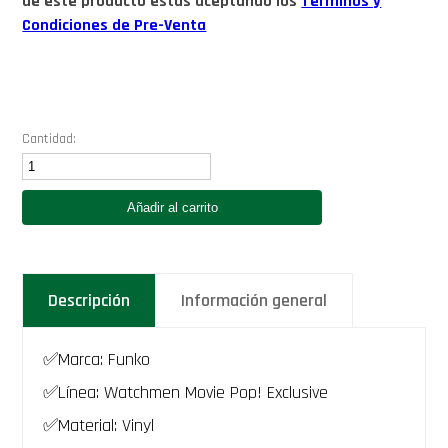
de este producto estás aceptando los
Términos y
Condiciones de Pre-Venta
Cantidad:
Funko
Nite
Owl
Añadir al carrito
(Daniel
Dreiberg)
WATCHMEN
movie
Funko
Descripción
Información general
Pop
Exclusivo
1899
Buho
✅Marca: Funko
Nocturno
los
✅Línea: Watchmen Movie Pop! Exclusive
vigilantes
✅Material: Vinyl
pelicula
2009