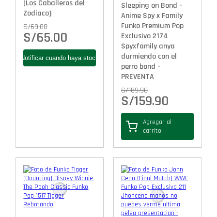
(Los Caballeros del
Sleeping on Bond -
Zodiaco)
Anime Spy x Family
Funko Premium Pop
S/
69.00
S/
65.00
Exclusivo 2174
Spyxfamily anya
durmiendo con el
perro bond -
PREVENTA
S/
189.90
S/
159.90
Agregar al
carrito