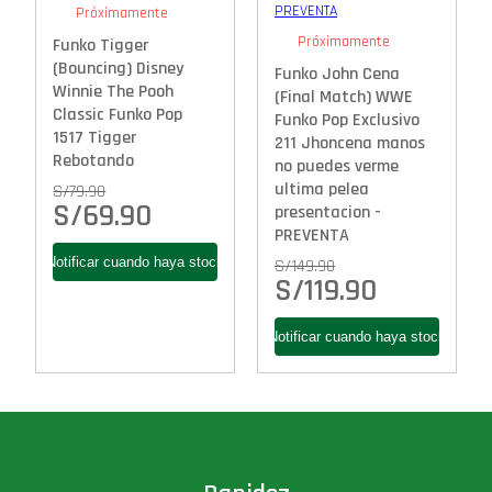
Próximamente
Próximamente
Funko Tigger
(Bouncing) Disney
Funko John Cena
Winnie The Pooh
(Final Match) WWE
Classic Funko Pop
Funko Pop Exclusivo
1517 Tigger
211 Jhoncena manos
Rebotando
no puedes verme
ultima pelea
S/
79.90
S/
69.90
presentacion -
PREVENTA
S/
149.90
S/
119.90