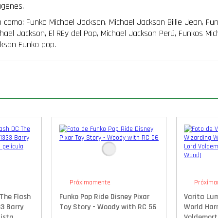
ágenes.
cancion
thriller
como: Funko Michael Jackson, Michael Jackson Billie Jean, Fun
1982
hael Jackson, El REy del Pop, Michael Jackson Perú, Funkos Mi
casaca
roja
ckson Funko pop.
cantidad
Próximamente
Próxima
The Flash
Funko Pop Ride Disney Pixar
Varita Lu
3 Barry
Toy Story - Woody with RC 56
World Harr
cista
Voldemort