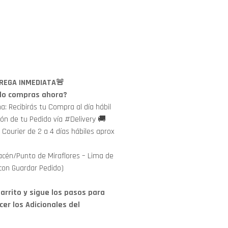
REGA INMEDIATA🚨
i lo compras ahora?
: Recibirás tu Compra al día hábil
ión de tu Pedido vía #Delivery 🚚
 Courier de 2 a 4 días hábiles aprox
cén/Punto de Miraflores – Lima de
con Guardar Pedido)
arrito y sigue los pasos para
cer los Adicionales del