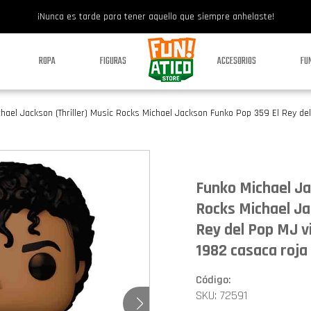
¡Nunca es tarde para tener aquello que siempre anhelaste!
ROPA
FIGURAS
ACCESORIOS
FU
ael Jackson (Thriller) Music Rocks Michael Jackson Funko Pop 359 El Rey del 
Funko Michael Ja
Rocks Michael Ja
Rey del Pop MJ vi
1982 casaca roja
Código:
SKU: 72591