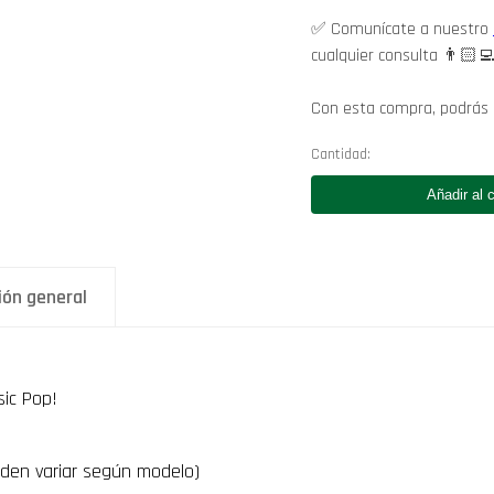
✅ Comunícate a nuestro
cualquier consulta 👨🏻‍
Con esta compra, podrás
Cantidad:
Funko
Michael
Añadir al c
Jackson
(Thriller)
Music
Rocks
Michael
ión general
Jackson
Funko
Pop
359
El
ic Pop!
Rey
del
Pop
den variar según modelo)
MJ
videoclip