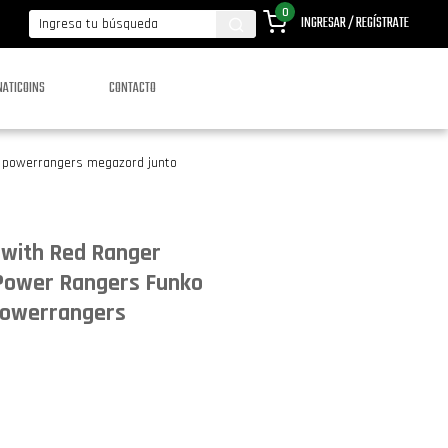
0
INGRESAR / REGÍSTRATE
NATICOINS
CONTACTO
– powerrangers megazord junto
with Red Ranger
Power Rangers Funko
 powerrangers