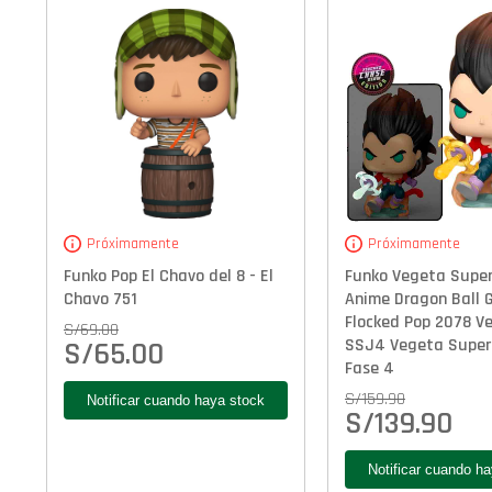
Próximamente
Próximamente
Funko Pop El Chavo del 8 - El
Funko Vegeta Super
Chavo 751
Anime Dragon Ball 
Flocked Pop 2078 V
S/
69.00
SSJ4 Vegeta Super
S/
65.00
Fase 4
S/
159.90
S/
139.90