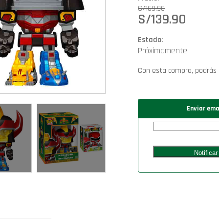
S/
169.90
S/
139.90
Estado:
Próximamente
Con esta compra, podrás
Enviar ema