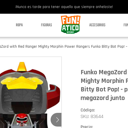
¡Nunca es tarde para tener aquello que siempre anhelaste!
ROPA
FIGURAS
ACCESORIOS
FU
Zord with Red Ranger Mighty Morphin Power Rangers Funko Bitty Bot Pop! 
Funko MegaZord 
Mighty Morphin 
Bitty Bot Pop! -
megazord junto
Código:
SKU: 83644
Precio: