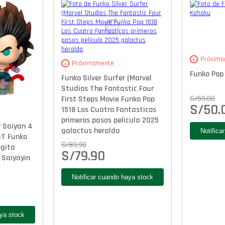
Próxima
Próximamente
Funko Pop 
Funko Silver Surfer (Marvel
Studios The Fantastic Four
S/
59.00
First Steps Movie Funko Pop
S/
50.
1518 Los Cuatro Fantasticos
primeros pasos pelicula 2025
 Saiyan 4
galactus heraldo
GT Funko
S/
89.90
egita
S/
79.90
 Saiyayin