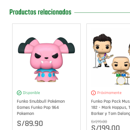
Productos relacionados
Disponible
Próximamente
Funko Snubbull Pokémon
Funko Pop Pack Musi
Games Funko Pop 964
182 - Mark Hoppus, 
Pokemon
Barker y Tom Delong
S/
89.90
S/
219.00
S/
199.00