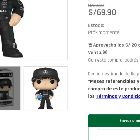
S/
89.90
S/
69.90
Estado:
Próximamente
🚨
Aprovecha los S/.20 
Venta.🚨
Con esta compra, podrás
Periodo estimado de lleg
*Meses referenciales y
compra de este produc
los
Términos y Condici
Enviar ema