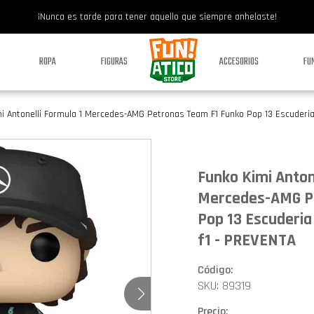
¡Nunca es tarde para tener aquello que siempre anhelaste!
ROPA
FIGURAS
ACCESORIOS
FU
i Antonelli Formula 1 Mercedes-AMG Petronas Team F1 Funko Pop 13 Escuderi
Funko Kimi Anton
Mercedes-AMG P
Pop 13 Escuderi
f1 - PREVENTA
Código:
SKU: 89319
Precio: