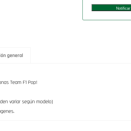
ión general
onas Team F1 Pop!
den variar según modelo)
ágenes.