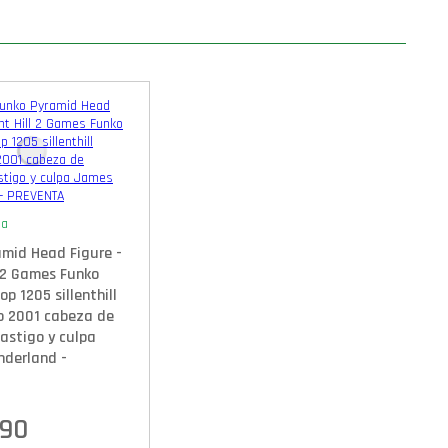
ta
amid Head Figure -
l 2 Games Funko
p 1205 sillenthill
o 2001 cabeza de
astigo y culpa
derland -
.90