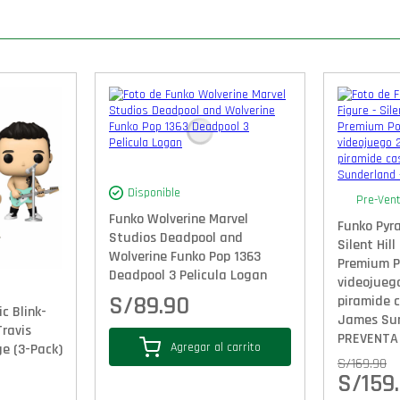
Disponible
Pre-Ven
Funko Wolverine Marvel
Funko Pyr
Studios Deadpool and
Silent Hil
Wolverine Funko Pop 1363
Premium Po
Deadpool 3 Pelicula Logan
videojueg
S/
89.90
piramide c
c Blink-
James Sun
Travis
PREVENTA
Agregar al carrito
e (3-Pack)
S/
169.90
S/
159