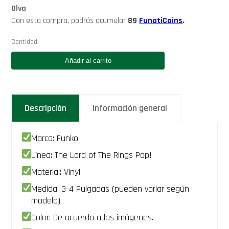
Olva
Con esta compra, podrás acumular
89
FunatiCoins
.
Cantidad:
Funko
Gollum
Añadir al carrito
(Smeagol)
The
Lord
of
the
Descripción
Información general
Rings
Movie
Funko
Marca: Funko
Pop
532
Línea: The Lord of The Rings Pop!
El
Señor
Material: Vinyl
de
Medida: 3-4 Pulgadas (pueden variar según
los
Anillos
modelo)
Pelicula
cantidad
Color: De acuerdo a las imágenes.