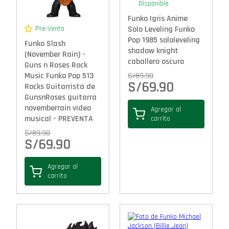
Disponible
Funko Igris Anime
Solo Leveling Funko
Pre-Venta
Pop 1985 sololeveling
Funko Slash
shadow knight
(November Rain) -
caballero oscuro
Guns n Roses Rock
S/
89.90
Music Funko Pop 513
S/
69.90
Rocks Guitarrista de
GunsnRoses guitarra
novemberrain video
Agregar al
musical - PREVENTA
carrito
S/
89.90
S/
69.90
Agregar al
carrito