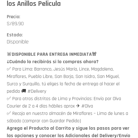
los Anillos Pelicula
Precio:
S/
89.90
Estado:
Disponible
🚨
DISPONIBLE PARA ENTREGA INMEDIATA🚨
¿Cuándo lo recibirás si lo compras ahora?
✅ Para Lima: Barranco, Jesús María, Lince, Magdalena,
Miraflores, Pueblo Libre, San Borja, San Isidro, San Miguel,
Surco y Surquillo, tú eliges la fecha de entrega al hacer el
pedido 🚚 #Delivery
✅ Para otros distritos de Lima y Provincias: Envío por Olva
Courier de 2 a 4 días hábiles aprox ✈ #Olva
✅ Recojo en nuestro almacén de Miraflores – Lima de lunes a
sábado (comprar con Guardar Pedido)
Agrega el Producto al Carrito y sigue los pasos para ver
las opciones y conocer los Adicionales del Delivery/Envío