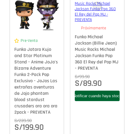
Próximamente
Funko Michael
Pre-Venta
Jackson (Billie Jean)
Funko Jotaro Kujo
Music Rocks Michael
and Star Platinum
Jackson Funko Pop
Stand - Anime JoJo's
360 El Rey del Pop MJ
Bizarre Adventure
- PREVENTA
Funko 2-Pack Pop
S/
99.90
Exclusivo - JoJos Las
S/
89.90
extrañas aventuras
de Jojo phantom
blood stardust
crusaders ora ora ora
2pack - PREVENTA
S/
239.90
S/
199.90