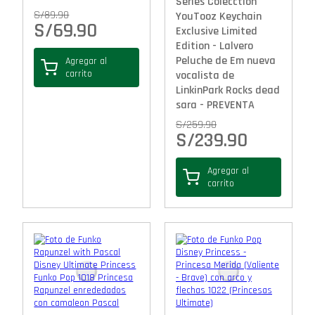
Series Colecction
S/
89.90
YouTooz Keychain
S/
69.90
Exclusive Limited
Edition - Lalvero
Peluche de Em nueva
Agregar al
carrito
vocalista de
LinkinPark Rocks dead
sara - PREVENTA
S/
259.90
S/
239.90
Agregar al
carrito