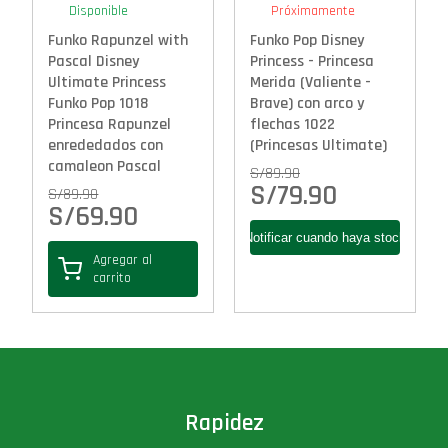
Disponible
Próximamente
Funko Rapunzel with
Funko Pop Disney
Pascal Disney
Princess - Princesa
Ultimate Princess
Merida (Valiente -
Funko Pop 1018
Brave) con arco y
Princesa Rapunzel
flechas 1022
enrededados con
(Princesas Ultimate)
camaleon Pascal
S/
89.90
S/
79.90
S/
89.90
S/
69.90
Agregar al
carrito
Rapidez