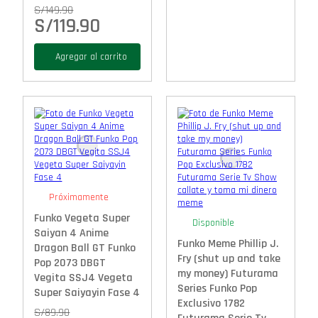
S/
149.90
S/
119.90
Agregar al carrito
Próximamente
Funko Vegeta Super
Disponible
Saiyan 4 Anime
Funko Meme Phillip J.
Dragon Ball GT Funko
Fry (shut up and take
Pop 2073 DBGT
my money) Futurama
Vegita SSJ4 Vegeta
Series Funko Pop
Super Saiyayin Fase 4
Exclusivo 1782
S/
89.90