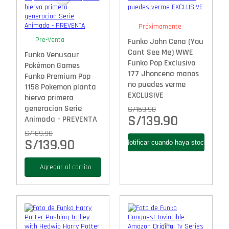
Próximamente
Pre-Venta
Funko John Cena (You
Cant See Me) WWE
Funko Venusaur
Funko Pop Exclusivo
Pokémon Games
177 Jhoncena manos
Funko Premium Pop
no puedes verme
1158 Pokemon planta
EXCLUSIVE
hierva primera
generacion Serie
S/
159.90
S/
139.90
Animada - PREVENTA
S/
169.90
S/
139.90
Agregar al carrito