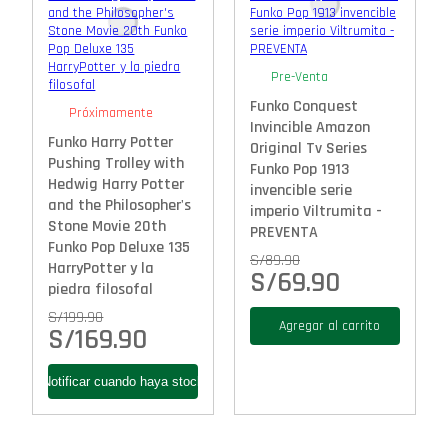
Pre-Venta
Funko Conquest
Próximamente
Invincible Amazon
Funko Harry Potter
Original Tv Series
Pushing Trolley with
Funko Pop 1913
Hedwig Harry Potter
invencible serie
and the Philosopher's
imperio Viltrumita -
Stone Movie 20th
PREVENTA
Funko Pop Deluxe 135
S/
89.90
HarryPotter y la
S/
69.90
piedra filosofal
S/
199.90
Agregar al carrito
S/
169.90