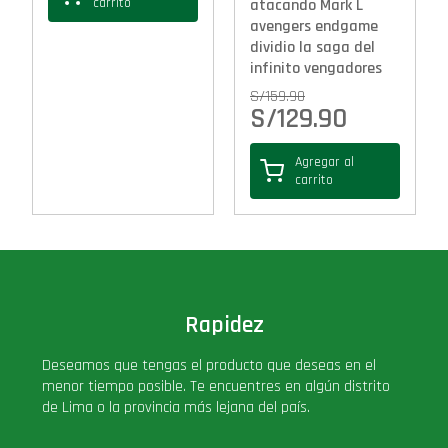
carrito
atacando Mark L
avengers endgame
dividio la saga del
infinito vengadores
S/
159.90
S/
129.90
Agregar al
carrito
Rapidez
Deseamos que tengas el producto que deseas en el
menor tiempo posible. Te encuentres en algún distrito
de Lima o la provincia más lejana del país.