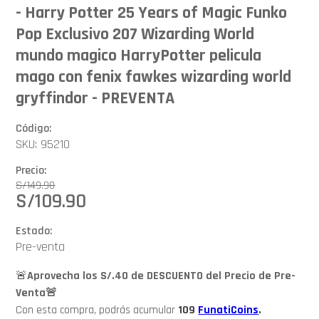
- Harry Potter 25 Years of Magic Funko
Pop Exclusivo 207 Wizarding World
mundo magico HarryPotter pelicula
mago con fenix fawkes wizarding world
gryffindor - PREVENTA
Código:
SKU: 95210
Precio:
S/
149.90
S/
109.90
Estado:
Pre-venta
🚨
Aprovecha los S/.40 de DESCUENTO del Precio de Pre-
Venta🚨
Con esta compra, podrás acumular
109
FunatiCoins
.