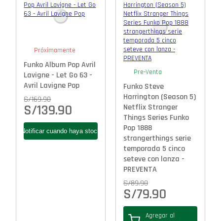
Próximamente
Funko Album Pop Avril
Pre-Venta
Lavigne - Let Go 63 -
Avril Lavigne Pop
Funko Steve
Harrington (Season 5)
S/
169.90
S/
139.90
Netflix Stranger
Things Series Funko
Pop 1888
strangerthings serie
temporada 5 cinco
seteve con lanza -
PREVENTA
S/
89.90
S/
79.90
Agregar al