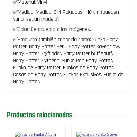
Wizarding
✅Material: Vinyl
World
✅Medida: Medida: 3-4 Pulgadas - 10 cm (pueden
mundo
magico
variar según modelo)
HarryPotter
pelicula
✅Color: De acuerdo a las imágenes.
mago
✅Producto también conocido como: Funko Harry
con
fenix
Potter, Harry Potter Peru, Harry Potter Ravenclaw,
fawkes
Harry Potter Gryffindor, Harry Potter hufflepuff,
wizarding
Harry Potter Slytherin, Funko Pop Harry Potter,
world
gryffindor
Funko de Harry Potter, Funkos de Harry Potter,
-
Casas de Harry Potter, Funkos Exclusivos, Funko de
PREVENTA
Harry Potter.
cantidad
Productos relacionados