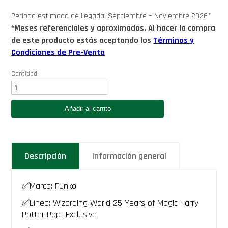
Periodo estimado de llegada: Septiembre – Noviembre 2026*
*Meses referenciales y aproximados. Al hacer la compra
de este producto estás aceptando los
Términos y
Condiciones de Pre-Venta
Cantidad:
Funko
Albus
Dumbledores
Añadir al carrito
with
Patronus
-
Harry
Potter
Descripción
Información general
25
Years
of
Magic
✅Marca: Funko
Funko
Pop
✅Línea: Wizarding World 25 Years of Magic Harry
Exclusivo
Potter Pop! Exclusive
207