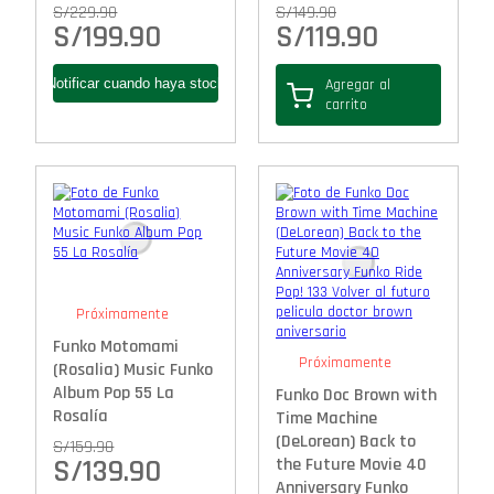
S/
229.90
S/
149.90
S/
199.90
S/
119.90
Agregar al
carrito
Próximamente
Funko Motomami
Próximamente
(Rosalia) Music Funko
Album Pop 55 La
Funko Doc Brown with
Rosalía
Time Machine
(DeLorean) Back to
S/
159.90
S/
139.90
the Future Movie 40
Anniversary Funko