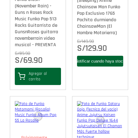
(Sleeping) Anime
(November Rain) -
Chainsaw Man Funko
Guns n Roses Rock
Pop Exclusivo 1765
Music Funko Pop 513
Pochita durmiendo
Rocks Guitarrista de
ChainsawMan (El
GunsnRoses guitarra
Hombre Motorierra)
novemberrain video
S/
149.90
musical - PREVENTA
S/
129.90
S/
89.90
S/
69.90
Agregar al
carrito
Próximamente