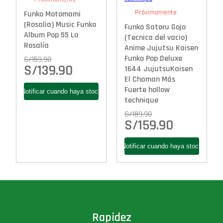
Próximamente
Funko Motomami
(Rosalia) Music Funko
Funko Satoru Gojo
Album Pop 55 La
(Tecnica del vacio)
Rosalía
Anime Jujutsu Kaisen
Funko Pop Deluxe
S/
159.90
S/
139.90
1644 JujutsuKaisen
El Chaman Más
Fuerte hollow
technique
S/
189.90
S/
159.90
Rapidez