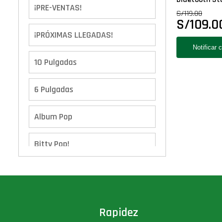
¡PRE-VENTAS!
S/
119.00
S/
109.0
¡PRÓXIMAS LLEGADAS!
10 Pulgadas
6 Pulgadas
Album Pop
Bitty Pop!
Boxes
Calendario de Adviento
Rapidez