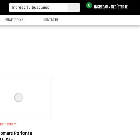
0
INGRESAR / REGÍSTRATE
FUNATICOINS
CONTACTO
imamente
oomers Parlante
h Star...