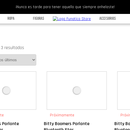
¡Nunca es tarde para tener aquello que siempre anhelaste!
ROPA
FIGURAS
ACCESORIOS
 3 resultados
te
Próximamente
Próx
s Parlante
Bitty Boomers Parlante
Bitty B
...
Bluetooth Star...
Bluetoot