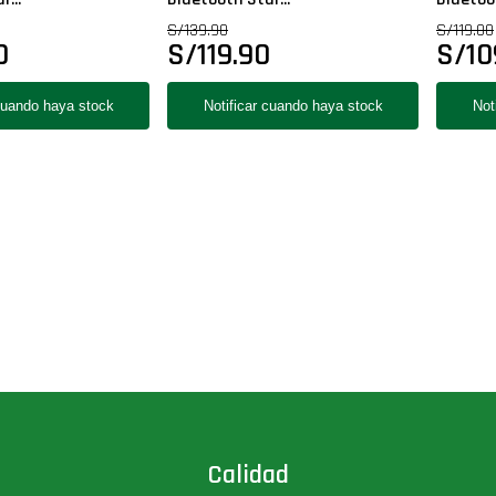
S/
139.90
S/
119.00
0
S/
119.90
S/
10
Calidad