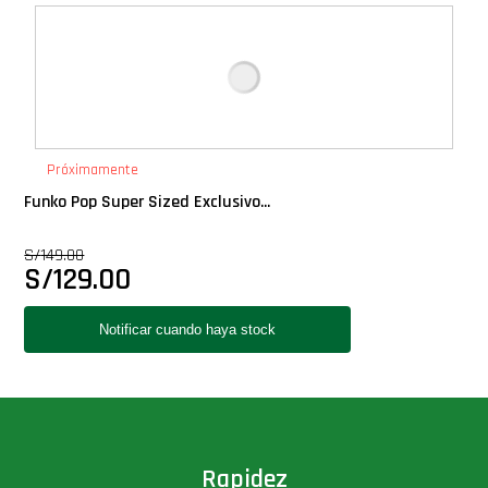
Deluxe
Ediciones Limitadas
Exclusivos
Próximamente
Funko Pop Super Sized Exclusivo...
Gift Cards
S/
149.00
S/
129.00
Llaveros Pop
Moments
Movie Poster
Packs
Rapidez