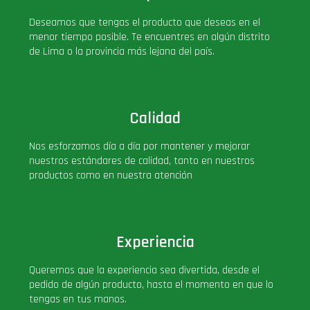
PLUS!
Deseamos que tengas el producto que deseas en el
menor tiempo posible. Te encuentres en algún distrito
de Lima o la provincia más lejana del país.
Plush
Pop Nook (Rincon)
Calidad
Pop Regular
Nos esforzamos día a día por mantener y mejorar
nuestros estándares de calidad, tanto en nuestros
Pop Rides
productos como en nuestra atención
Pop Town
Experiencia
Premium
Queremos que la experiencia sea divertida, desde el
pedido de algún producto, hasta el momento en que lo
PRÓXIMAMENTE
tengas en tus manos.