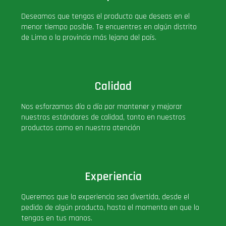
PLUS!
Deseamos que tengas el producto que deseas en el
menor tiempo posible. Te encuentres en algún distrito
de Lima o la provincia más lejana del país.
Plush
Pop Nook (Rincon)
Calidad
Pop Regular
Nos esforzamos día a día por mantener y mejorar
nuestros estándares de calidad, tanto en nuestros
Pop Rides
productos como en nuestra atención
Pop Town
Experiencia
Premium
Queremos que la experiencia sea divertida, desde el
pedido de algún producto, hasta el momento en que lo
PRÓXIMAMENTE
tengas en tus manos.