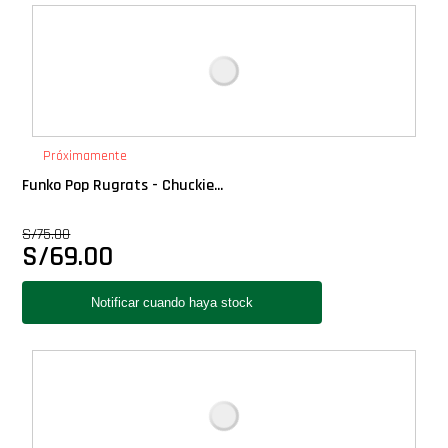
Deluxe
Ediciones Limitadas
Exclusivos
Próximamente
Funko Pop Rugrats - Chuckie...
Gift Cards
S/
75.00
S/
69.00
Llaveros Pop
Moments
Movie Poster
Packs