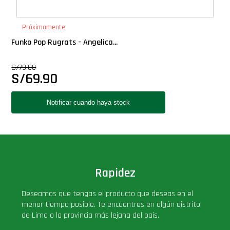
PLUS!
Próximamente
Plush
Funko Pop Rugrats - Angelica...
S/
79.00
Pop Nook (Rincon)
S/
69.90
Pop Regular
Pop Rides
Pop Town
Rapidez
Premium
Deseamos que tengas el producto que deseas en el
menor tiempo posible. Te encuentres en algún distrito
PRÓXIMAMENTE
de Lima o la provincia más lejana del país.