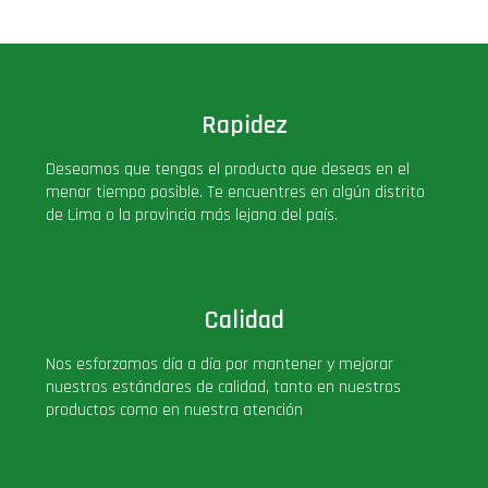
Deluxe
Ediciones Limitadas
Rapidez
Exclusivos
Deseamos que tengas el producto que deseas en el
menor tiempo posible. Te encuentres en algún distrito
Gift Cards
de Lima o la provincia más lejana del país.
Llaveros Pop
Calidad
Moments
Nos esforzamos día a día por mantener y mejorar
nuestros estándares de calidad, tanto en nuestros
Movie Poster
productos como en nuestra atención
Packs