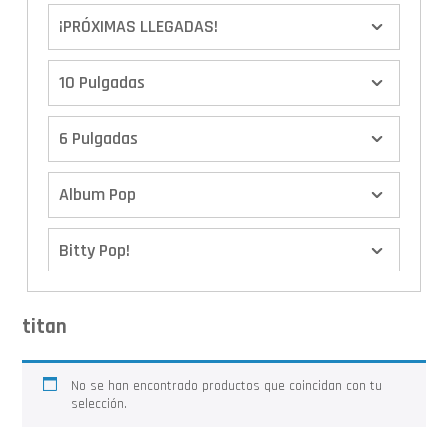
¡PRÓXIMAS LLEGADAS!
10 Pulgadas
6 Pulgadas
Album Pop
Bitty Pop!
Boxes
titan
Calendario de Adviento
No se han encontrado productos que coincidan con tu
selección.
Cover Pop!