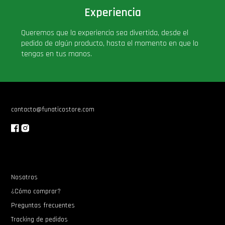
Experiencia
PLUS!
Queremos que la experiencia sea divertida, desde el
Plush
pedido de algún producto, hasta el momento en que lo
tengas en tus manos.
Pop Nook (Rincon)
Pop Regular
contacto@funaticostore.com
Pop Rides
Pop Town
Nosotros
Premium
¿Cómo comprar?
Preguntas frecuentes
PRÓXIMAMENTE
Tracking de pedidos