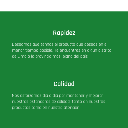
Deluxe
Ediciones Limitadas
Rapidez
Exclusivos
Deseamos que tengas el producto que deseas en el
menor tiempo posible. Te encuentres en algún distrito
Gift Cards
de Lima o la provincia más lejana del país.
Llaveros Pop
Calidad
Moments
Nos esforzamos día a día por mantener y mejorar
nuestros estándares de calidad, tanto en nuestros
Movie Poster
productos como en nuestra atención
Packs