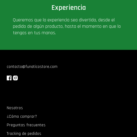
Experiencia
PLUS!
Queremos que la experiencia sea divertida, desde el
Plush
pedido de algún producto, hasta el momento en que lo
tengas en tus manos.
Pop Nook (Rincon)
Pop Regular
contacto@funaticostore.com
Pop Rides
Pop Town
Nosotros
Premium
¿Cómo comprar?
Preguntas frecuentes
PRÓXIMAMENTE
Tracking de pedidos