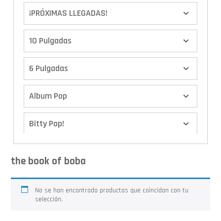
¡PRÓXIMAS LLEGADAS!
10 Pulgadas
6 Pulgadas
Album Pop
Bitty Pop!
Boxes
the book of boba
Calendario de Adviento
No se han encontrado productos que coincidan con tu
selección.
Cover Pop!