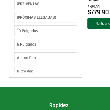
¡PRE-VENTAS!
S/
89.90
S/
79.90
¡PRÓXIMAS LLEGADAS!
10 Pulgadas
6 Pulgadas
Album Pop
Bitty Pop!
Boxes
Calendario de Adviento
Rapidez