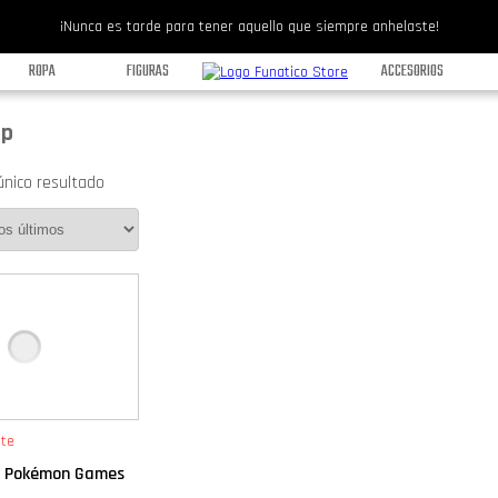
¡Nunca es tarde para tener aquello que siempre anhelaste!
ROPA
FIGURAS
ACCESORIOS
op
único resultado
te
o Pokémon Games