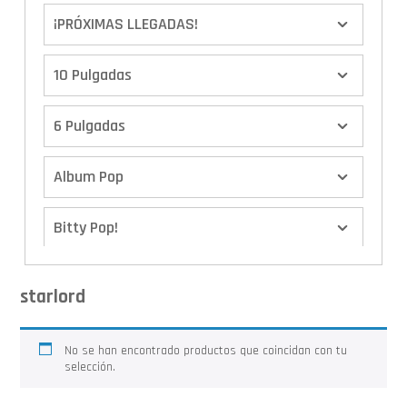
¡PRÓXIMAS LLEGADAS!
10 Pulgadas
6 Pulgadas
Album Pop
Bitty Pop!
Boxes
starlord
Calendario de Adviento
No se han encontrado productos que coincidan con tu
selección.
Cover Pop!