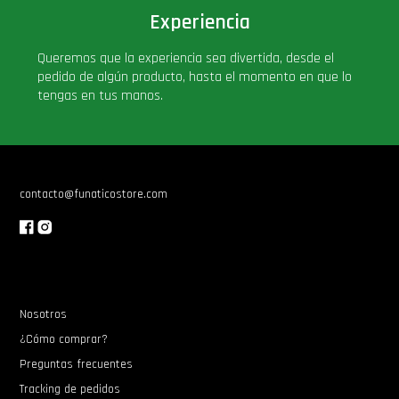
Experiencia
PLUS!
Queremos que la experiencia sea divertida, desde el
Plush
pedido de algún producto, hasta el momento en que lo
tengas en tus manos.
Pop Nook (Rincon)
Pop Regular
contacto@funaticostore.com
Pop Rides
Pop Town
Nosotros
Premium
¿Cómo comprar?
Preguntas frecuentes
PRÓXIMAMENTE
Tracking de pedidos