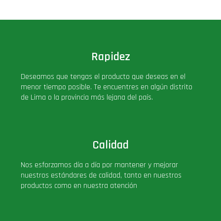
Deluxe
Ediciones Limitadas
Rapidez
Exclusivos
Deseamos que tengas el producto que deseas en el
menor tiempo posible. Te encuentres en algún distrito
Gift Cards
de Lima o la provincia más lejana del país.
Llaveros Pop
Calidad
Moments
Nos esforzamos día a día por mantener y mejorar
nuestros estándares de calidad, tanto en nuestros
Movie Poster
productos como en nuestra atención
Packs