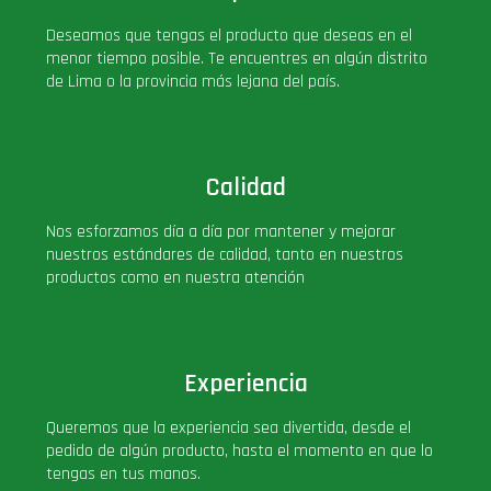
PLUS!
Deseamos que tengas el producto que deseas en el
menor tiempo posible. Te encuentres en algún distrito
de Lima o la provincia más lejana del país.
Plush
Pop Nook (Rincon)
Calidad
Pop Regular
Nos esforzamos día a día por mantener y mejorar
nuestros estándares de calidad, tanto en nuestros
Pop Rides
productos como en nuestra atención
Pop Town
Experiencia
Premium
Queremos que la experiencia sea divertida, desde el
pedido de algún producto, hasta el momento en que lo
PRÓXIMAMENTE
tengas en tus manos.