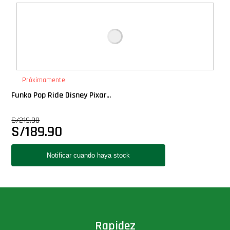
Deluxe
Ediciones Limitadas
Exclusivos
Próximamente
Funko Pop Ride Disney Pixar...
Gift Cards
S/
219.90
S/
189.90
Llaveros Pop
Moments
Movie Poster
Packs
Rapidez