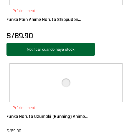
PLUS!
Próximamente
Funko Pain Anime Naruto Shippuden...
Plush
S/
89.90
Pop Nook (Rincon)
Pop Regular
Pop Rides
Pop Town
Premium
Próximamente
Funko Naruto Uzumaki (Running) Anime...
PRÓXIMAMENTE
S/
89.90