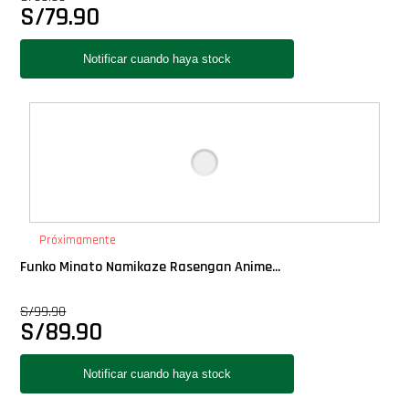
S/
79.90
Star Wars Oferta
Próximamente
Funko Minato Namikaze Rasengan Anime...
S/
99.90
S/
89.90