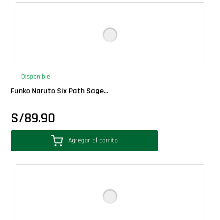
Deluxe
Ediciones Limitadas
Exclusivos
Disponible
Funko Naruto Six Path Sage...
Gift Cards
S/
89.90
Llaveros Pop
Agregar al carrito
Moments
Movie Poster
Packs