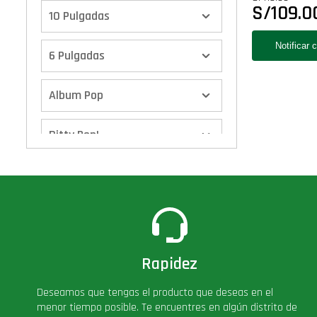
S/
109.0
10 Pulgadas
6 Pulgadas
Album Pop
Bitty Pop!
Boxes
Calendario de Adviento
Cover Pop!
Rapidez
Deseamos que tengas el producto que deseas en el
Deluxe
menor tiempo posible. Te encuentres en algún distrito de