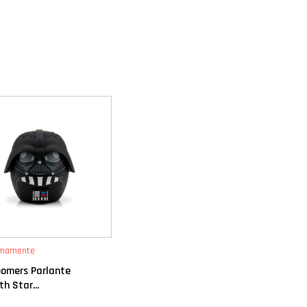
imamente
oomers Parlante
h Star...