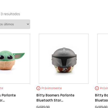
 3 resultados
te
Próximamente
Próx
s Parlante
Bitty Boomers Parlante
Bitty B
...
Bluetooth Star...
Bluetoot
S/
139.90
S/
119.00