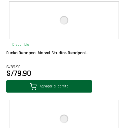
Deluxe
Ediciones Limitadas
Exclusivos
Disponible
Funko Deadpool Marvel Studios Deadpool...
Gift Cards
S/
89.90
S/
79.90
Llaveros Pop
Agregar al carrito
Moments
Movie Poster
Packs