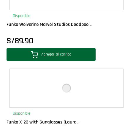
PLUS!
Disponible
Plush
Funko Wolverine Marvel Studios Deadpool...
S/
89.90
Pop Nook (Rincon)
Agregar al carrito
Pop Regular
Pop Rides
Pop Town
Premium
Disponible
Funko X-23 with Sunglasses (Laura...
PRÓXIMAMENTE