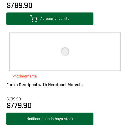
S/
89.90
Star Wars Oferta
Agregar al carrito
Próximamente
Funko Deadpool with Headpool Marvel...
S/
89.90
S/
79.90